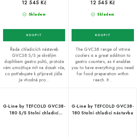
12 545 Kč
12 545 Kč
Skladem
Skladem
Řada chladicích nástaveb
The GVC38 range of vitrine
GVC38 S/S je skvělým
coolers is a great addition to
doplňkem gastro pultů, protože
gastro counters, as it enables
vám umožňuje mít na dosah vše,
you to have everything you need
co potřebujete k přípravě jídla.
for food preparation within
Je vhodná pro…
reach. It…
G-Line by TEFCOLD GVC38-
G-Line by TEFCOLD GVC38-
180 S/S Stolní chladicí
180 Stolní chladicí nástavba
nástavba