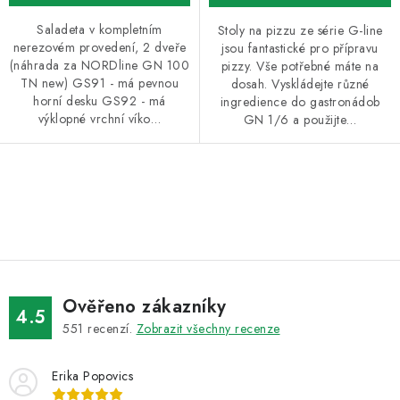
Saladeta v kompletním
Stoly na pizzu ze série G-line
nerezovém provedení, 2 dveře
jsou fantastické pro přípravu
(náhrada za NORDline GN 100
pizzy. Vše potřebné máte na
TN new) GS91 - má pevnou
dosah. Vyskládejte různé
horní desku GS92 - má
ingredience do gastronádob
výklopné vrchní víko…
GN 1/6 a použijte…
O
v
l
á
d
Ověřeno zákazníky
a
4.5
551
recenzí.
Zobrazit všechny recenze
c
í
Erika Popovics
p