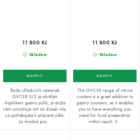
11 800 Kč
11 800 Kč
Skladem
Skladem
Řada chladicích nástaveb
The GVC38 range of vitrine
GVC38 S/S je skvělým
coolers is a great addition to
doplňkem gastro pultů, protože
gastro counters, as it enables
vám umožňuje mít na dosah vše,
you to have everything you
co potřebujete k přípravě jídla.
need for food preparation
Je vhodná pro…
within reach. It…