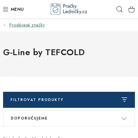
Přejít
Hleda
na
obsah
Prodávané značky
DODAVATEL
VESTAVNÉ SPOTŘEBIČE
G-Line by TEFCOLD
VOLNĚ STOJÍCÍ SPOTŘEBIČE
DŘEZY A BATERIE
ODSAVAČE PAR
FILTROVAT PRODUKTY
DRTIČE ODPADU
V
Ř
DOPORUČUJEME
ý
a
GASTRO
p
z