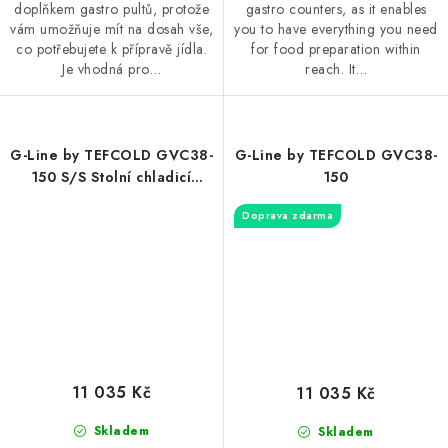
doplňkem gastro pultů, protože
gastro counters, as it enables
vám umožňuje mít na dosah vše,
you to have everything you need
co potřebujete k přípravě jídla.
for food preparation within
Je vhodná pro…
reach. It…
G-Line by TEFCOLD GVC38-
G-Line by TEFCOLD GVC38-
150 S/S Stolní chladicí
150
nástavba
Doprava zdarma
11 035 Kč
11 035 Kč
Skladem
Skladem