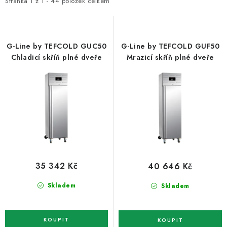
i
e
ZNAČKY
Stránka
1
z
1
-
44
položek celkem
s
n
p
í
Recenze
Akce
Doprava a platba
Garance nejnižší ceny
r
p
Montáže spotřebičů
O nás
Kontakty
G-Line by TEFCOLD GUC50
G-Line by TEFCOLD GUF50
o
r
Chladicí skříň plné dveře
Mrazicí skříň plné dveře
d
o
u
d
k
u
t
k
ů
t
ů
35 342 Kč
40 646 Kč
Skladem
Skladem