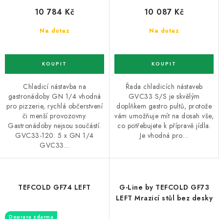
10 784 Kč
10 087 Kč
Na dotaz
Na dotaz
Chladicí nástavba na
Řada chladicích nástaveb
gastronádoby GN 1/4 vhodná
GVC33 S/S je skvělým
pro pizzerie, rychlá občerstvení
doplňkem gastro pultů, protože
či menší provozovny.
vám umožňuje mít na dosah vše,
Gastronádoby nejsou součástí.
co potřebujete k přípravě jídla.
GVC33-120: 5 x GN 1/4
Je vhodná pro…
GVC33…
TEFCOLD GF74 LEFT
G-Line by TEFCOLD GF73
LEFT Mrazicí stůl bez desky
Doprava zdarma