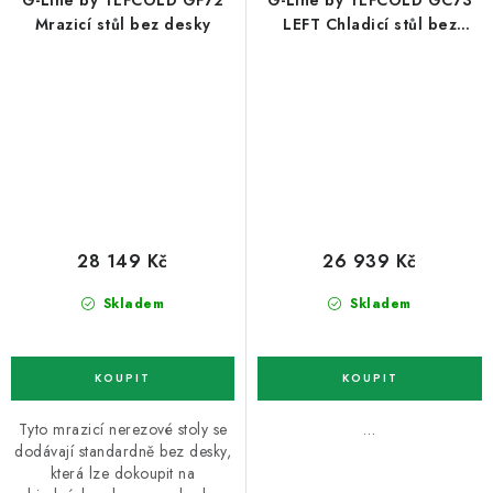
G-Line by TEFCOLD GF72
G-Line by TEFCOLD GC73
Mrazicí stůl bez desky
LEFT Chladicí stůl bez
desky
28 149 Kč
26 939 Kč
Skladem
Skladem
Tyto mrazicí nerezové stoly se
…
dodávají standardně bez desky,
která lze dokoupit na