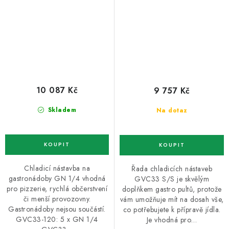
10 087 Kč
9 757 Kč
Skladem
Na dotaz
Chladicí nástavba na
Řada chladicích nástaveb
gastronádoby GN 1/4 vhodná
GVC33 S/S je skvělým
pro pizzerie, rychlá občerstvení
doplňkem gastro pultů, protože
či menší provozovny.
vám umožňuje mít na dosah vše,
Gastronádoby nejsou součástí.
co potřebujete k přípravě jídla.
GVC33-120: 5 x GN 1/4
Je vhodná pro…