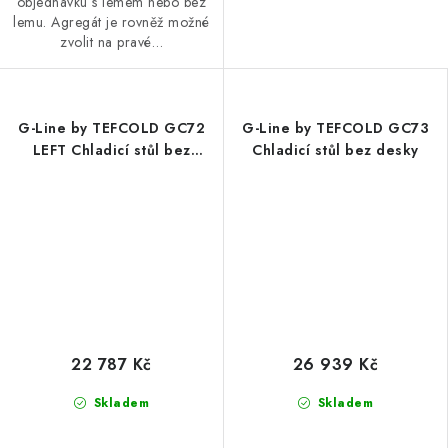
objednávku s lemem nebo bez
lemu. Agregát je rovněž možné
zvolit na pravé…
G-Line by TEFCOLD GC72
G-Line by TEFCOLD GC73
LEFT Chladicí stůl bez
Chladicí stůl bez desky
desky
22 787 Kč
26 939 Kč
Skladem
Skladem