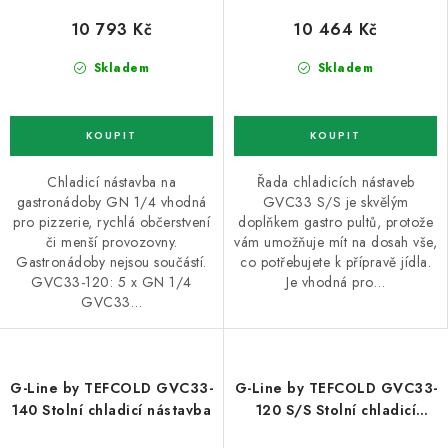
10 793 Kč
10 464 Kč
Skladem
Skladem
Chladicí nástavba na
Řada chladicích nástaveb
gastronádoby GN 1/4 vhodná
GVC33 S/S je skvělým
pro pizzerie, rychlá občerstvení
doplňkem gastro pultů, protože
či menší provozovny.
vám umožňuje mít na dosah vše,
Gastronádoby nejsou součástí.
co potřebujete k přípravě jídla.
GVC33-120: 5 x GN 1/4
Je vhodná pro…
GVC33…
G-Line by TEFCOLD GVC33-
G-Line by TEFCOLD GVC33-
140 Stolní chladicí nástavba
120 S/S Stolní chladicí
nástavba