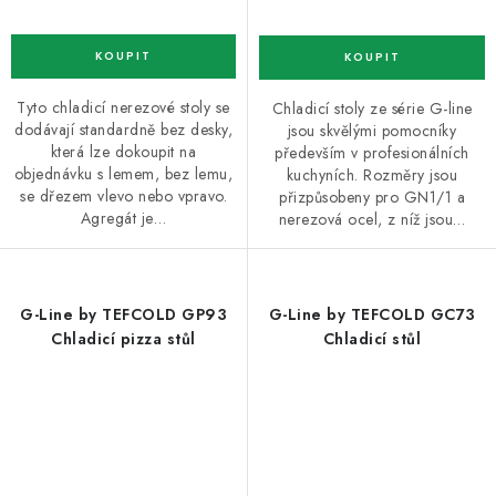
Tyto chladicí nerezové stoly se
Chladicí stoly ze série G-line
dodávají standardně bez desky,
jsou skvělými pomocníky
která lze dokoupit na
především v profesionálních
objednávku s lemem, bez lemu,
kuchyních. Rozměry jsou
se dřezem vlevo nebo vpravo.
přizpůsobeny pro GN1/1 a
Agregát je…
nerezová ocel, z níž jsou…
G-Line by TEFCOLD GP93
G-Line by TEFCOLD GC73
Chladicí pizza stůl
Chladicí stůl