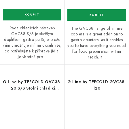
Řada chladicích nástaveb
The GVC38 range of vitrine
GVC38 S/S je skvělým
coolers is a great addition to
doplňkem gastro pultů, protože
gastro counters, as it enables
vám umožňuje mít na dosah vše,
you to have everything you need
co potřebujete k přípravě jídla.
for food preparation within
Je vhodná pro…
reach. It…
G-Line by TEFCOLD GVC38-
G-Line by TEFCOLD GVC38-
120 S/S Stolní chladicí
120
nástavba