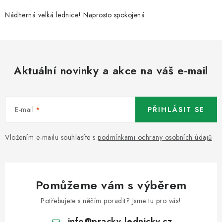
r
v
Nádherná velká lednice! Naprosto spokojená
k
y
v
ý
Aktuální novinky a akce na váš e-mail
p
i
s
E-mail
PŘIHLÁSIT SE
u
Vložením e-mailu souhlasíte s
podmínkami ochrany osobních údajů
Pomůžeme vám s výběrem
Potřebujete s něčím poradit? Jsme tu pro vás!
info
@
pracky-lednicky.cz