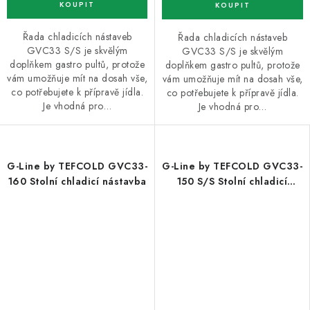
Řada chladicích nástaveb
Řada chladicích nástaveb
GVC33 S/S je skvělým
GVC33 S/S je skvělým
doplňkem gastro pultů, protože
doplňkem gastro pultů, protože
vám umožňuje mít na dosah vše,
vám umožňuje mít na dosah vše,
co potřebujete k přípravě jídla.
co potřebujete k přípravě jídla.
Je vhodná pro…
Je vhodná pro…
G-Line by TEFCOLD GVC33-
G-Line by TEFCOLD GVC33-
160 Stolní chladicí nástavba
150 S/S Stolní chladicí
nástavba