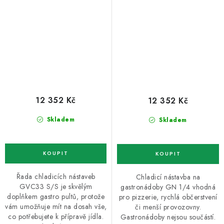
nástavba
12 352 Kč
12 352 Kč
Skladem
Skladem
Řada chladicích nástaveb
Chladicí nástavba na
GVC33 S/S je skvělým
gastronádoby GN 1/4 vhodná
doplňkem gastro pultů, protože
pro pizzerie, rychlá občerstvení
vám umožňuje mít na dosah vše,
či menší provozovny.
co potřebujete k přípravě jídla.
Gastronádoby nejsou součástí.