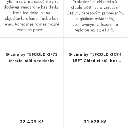
Tyto mrazicí nerezové stoly se
Profesionální chladicí stůl
dodávají standardně bez desky,
Tefcold 368 l se 6 zásuvkami
která lze dokoupit na
GN1/1, nerezovým provedením,
objednávku s lemem nebo bez
digitálním ovládáním,
lemu. Agregát je rovněž možné
ventilovaným chlazením a
zvolit na pravé…
teplotou +2 až +10 °C.
G-Line by TEFCOLD GF73
G-Line by TEFCOLD GC74
Mrazicí stůl bez desky
LEFT Chladicí stůl bez
desky
32 409 Kč
31 528 Kč