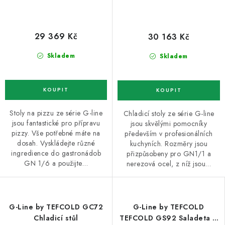
29 369 Kč
30 163 Kč
Skladem
Skladem
Stoly na pizzu ze série G-line
Chladicí stoly ze série G-line
jsou fantastické pro přípravu
jsou skvělými pomocníky
pizzy. Vše potřebné máte na
především v profesionálních
dosah. Vyskládejte různé
kuchyních. Rozměry jsou
ingredience do gastronádob
přizpůsobeny pro GN1/1 a
GN 1/6 a použijte…
nerezová ocel, z níž jsou…
G-Line by TEFCOLD GC72
G-Line by TEFCOLD
Chladicí stůl
TEFCOLD GS92 Saladeta 2