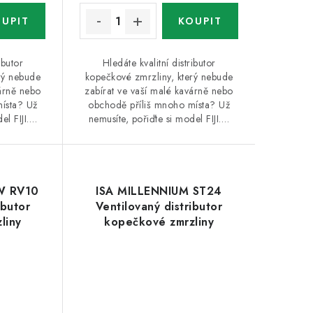
ibutor
Hledáte kvalitní distributor
rý nebude
kopečkové zmrzliny, který nebude
várně nebo
zabírat ve vaší malé kavárně nebo
ísta? Už
obchodě příliš mnoho místa? Už
el FIJI.…
nemusíte, pořiďte si model FIJI.…
W RV10
ISA MILLENNIUM ST24
ibutor
Ventilovaný distributor
liny
kopečkové zmrzliny