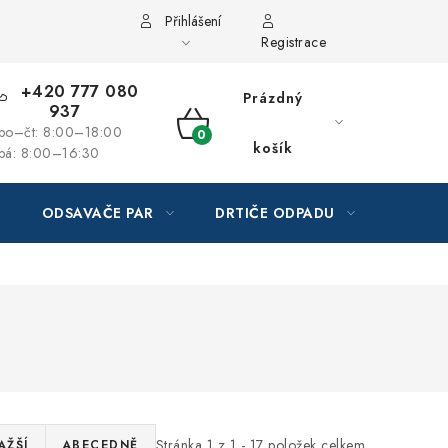
Přihlášení
Registrace
+420 777 080
Prázdný
937
po–čt: 8:00–18:00
NÁKUPNÍ
košík
pá: 8:00–16:30
KOŠÍK
ODSAVAČE PAR
DRTIČE ODPADU
GAST
Stránka
1
z
1
-
17
položek celkem
AŽŠÍ
ABECEDNĚ