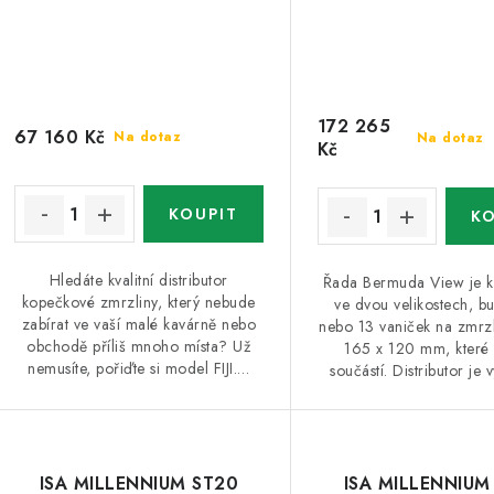
172 265
67 160 Kč
Na dotaz
Na dotaz
Kč
Hledáte kvalitní distributor
Řada Bermuda View je k 
kopečkové zmrzliny, který nebude
ve dvou velikostech, b
zabírat ve vaší malé kavárně nebo
nebo 13 vaniček na zmrz
obchodě příliš mnoho místa? Už
165 x 120 mm, které 
nemusíte, pořiďte si model FIJI.…
součástí. Distributor je
ISA MILLENNIUM ST20
ISA MILLENNIUM