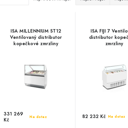
a
V
z
ý
e
ISA MILLENNIUM ST12
ISA FIJI 7 Ventil
p
Ventilovaný distributor
distributor kope
n
kopečkové zmrzliny
zmrzliny
í
s
p
p
r
r
o
o
d
d
u
u
331 269
k
82 232 Kč
Na dotaz
Na dotaz
Kč
k