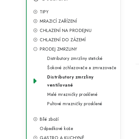
e
kategorie
a
t
l
t
TIPY
MRAZICÍ ZAŘÍZENÍ
e
CHLAZENÍ NA PRODEJNU
g
CHLAZENÍ DO ZÁZEMÍ
o
PRODEJ ZMRZLINY
r
Distributory zmrzliny statické
i
Šokové zchlazovače a zmrazovače
e
Distributory zmrzliny
ventilované
Malé mrazničky prosklené
Pultové mrazničky prosklené
Bílé zboží
Odpadkové koše
GASTRO A KUCHYNĚ