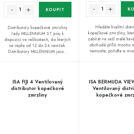
t
ů
ů
Hledáte kvalitní distr
Distributory kopečkové zmrzliny
kopečkové zmrzliny, kte
řady MILLENNIUM ST jsou k
zabírat ve vaší malé ka
dispozici ve velikostech, do kterých
obchodě příliš mnoho m
se vejde od 12 do 24 vaniček.
nemusíte, pořiďte si mod
Distributory MILLENNIUM jsou…
ISA FIJI 4 Ventilovaný
ISA BERMUDA VIE
distributor kopečkové
Ventilovaný distr
zmrzliny
kopečkové zmrz