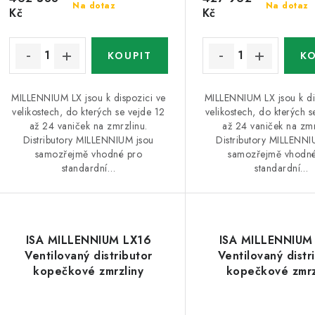
Na dotaz
Na dotaz
Kč
Kč
MILLENNIUM LX jsou k dispozici ve
MILLENNIUM LX jsou k di
velikostech, do kterých se vejde 12
velikostech, do kterých s
až 24 vaniček na zmrzlinu.
až 24 vaniček na zmr
Distributory MILLENNIUM jsou
Distributory MILLENNI
samozřejmě vhodné pro
samozřejmě vhodné
standardní…
standardní…
ISA MILLENNIUM LX16
ISA MILLENNIUM
Ventilovaný distributor
Ventilovaný distr
kopečkové zmrzliny
kopečkové zmrz