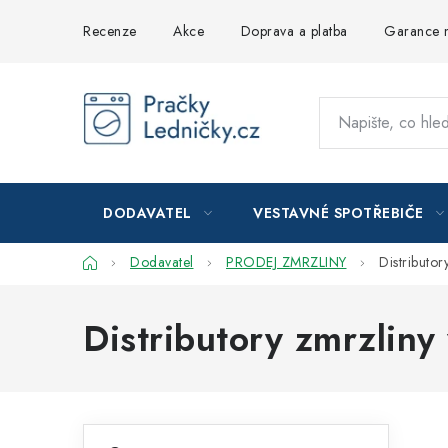
Přejít
Recenze
Akce
Doprava a platba
Garance n
na
obsah
DODAVATEL
VESTAVNÉ SPOTŘEBIČE
Domů
Dodavatel
PRODEJ ZMRZLINY
Distributor
Distributory zmrzliny
P