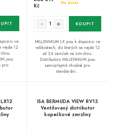
Na dotaz
Kč
spozici ve
MILLENNIUM LX jsou k dispozici ve
e vejde 12
velikostech, do kterých se vejde 12
zlinu.
až 24 vaniček na zmrzlinu.
UM jsou
Distributory MILLENNIUM jsou
 pro
samozřejmě vhodné pro
standardní…
 LX12
ISA BERMUDA VIEW RV13
ibutor
Ventilovaný distributor
liny
kopečkové zmrzliny