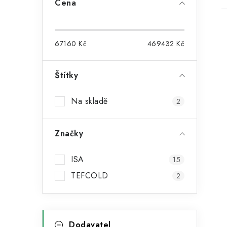
Cena
o
s
67160
Kč
469432
Kč
t
r
Štítky
i
a
Na skladě
2
n
n
Značky
í
ISA
15
p
TEFCOLD
2
a
n
K
Přeskočit
Dodavatel