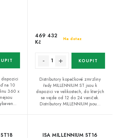
469 432
Na dotaz
Kč
dispozici
Distributory kopečkové zmrzliny
uď na 10
řady MILLENNIUM ST jsou k
linu 360 x
dispozici ve velikostech, do kterých
nejsou
se vejde od 12 do 24 vaniček.
 vybaven…
Distributory MILLENNIUM jsou…
 ST18
ISA MILLENNIUM ST16