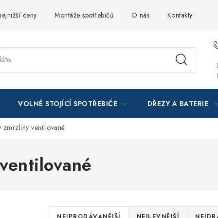
ejnižší ceny
Montáže spotřebičů
O nás
Kontakty
VOLNĚ STOJÍCÍ SPOTŘEBIČE
DŘEZY A BATERIE
y zmrzliny ventilované
 ventilované
Ř
NEJPRODÁVANĚJŠÍ
NEJLEVNĚJŠÍ
NEJDR