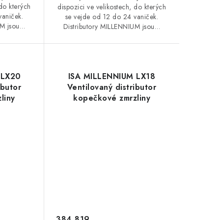
 do kterých
dispozici ve velikostech, do kterých
vaniček.
se vejde od 12 do 24 vaniček.
UM jsou…
Distributory MILLENNIUM jsou…
 LX20
ISA MILLENNIUM LX18
ibutor
Ventilovaný distributor
liny
kopečkové zmrzliny
384 819