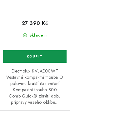
27 390 Kč
Skladem
Electrolux KVLAE00WT
Vestavná kompaktní trouba O
polovinu kratší čas vaření
Kompaktní trouba 800
CombiQuick® zkrátí dobu
přípravy vašeho oblíbe…
O
v