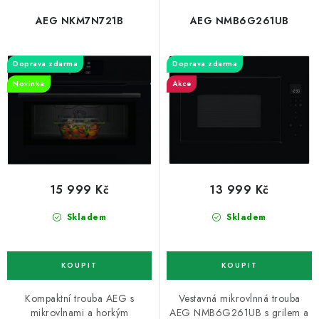
p
í
ZNAČKY
r
p
AEG NKM7N721B
AEG NMB6G261UB
o
r
Recenze
Akce
Doprava a platba
Garance nejnižší ceny
d
o
Montáže spotřebičů
O nás
Kontakty
Doprava zdarma
Doprava zdarma
u
d
Novinka
Akce
k
u
t
k
ů
t
ů
15 999 Kč
13 999 Kč
Skladem
Skladem
Kompaktní trouba AEG s
Vestavná mikrovlnná trouba
mikrovlnami a horkým
AEG NMB6G261UB s grilem a