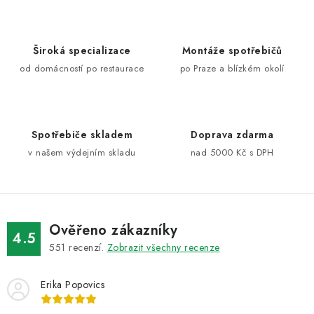
l
á
d
Široká specializace
Montáže spotřebičů
a
od domácností po restaurace
po Praze a blízkém okolí
c
í
p
Spotřebiče skladem
Doprava zdarma
r
v našem výdejním skladu
nad 5000 Kč s DPH
v
k
y
v
ý
Ověřeno zákazníky
4.5
p
551
recenzí.
Zobrazit všechny recenze
i
s
Erika Popovics
u