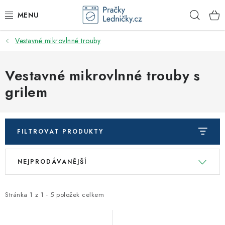
Přejít
Hleda
na
obsah
Vestavné mikrovlnné trouby
DODAVATEL
VESTAVNÉ SPOTŘEBIČE
Vestavné mikrovlnné trouby s
grilem
VOLNĚ STOJÍCÍ SPOTŘEBIČE
DŘEZY A BATERIE
FILTROVAT PRODUKTY
ODSAVAČE PAR
V
Ř
NEJPRODÁVANĚJŠÍ
ý
a
DRTIČE ODPADU
p
z
i
e
Stránka
1
z
1
-
5
položek celkem
GASTRO
s
n