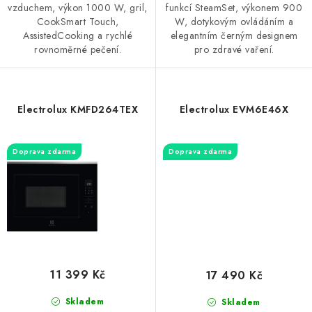
vzduchem, výkon 1000 W, gril,
funkcí SteamSet, výkonem 900
CookSmart Touch,
W, dotykovým ovládáním a
AssistedCooking a rychlé
elegantním černým designem
rovnoměrné pečení.
pro zdravé vaření.
Electrolux KMFD264TEX
Electrolux EVM6E46X
Doprava zdarma
Doprava zdarma
11 399 Kč
17 490 Kč
Skladem
Skladem