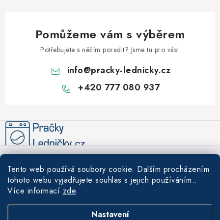
Pomůžeme vám s výběrem
Potřebujete s něčím poradit? Jsme tu pro vás!
info
@
pracky-lednicky.cz
+420 777 080 937
Z
á
p
a
Informace pro vás
t
Tento web používá soubory cookie. Dalším procházením
í
Recenze
tohoto webu vyjadřujete souhlas s jejich používáním..
Tipy a rady
Více informací
zde
.
Akce
Údržba a čištění praček a lednic – prodlužte životnost svých
Nákupní košík
Nastavení
Doprava a platba
spotřebičů