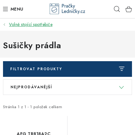
Přejít
Hleda
na
obsah
Volně stojící spotřebiče
DODAVATEL
VESTAVNÉ SPOTŘEBIČE
Sušičky prádla
VOLNĚ STOJÍCÍ SPOTŘEBIČE
FILTROVAT PRODUKTY
DŘEZY A BATERIE
V
Ř
NEJPRODÁVANĚJŠÍ
ODSAVAČE PAR
ý
a
p
z
DRTIČE ODPADU
i
e
Stránka
1
z
1
-
1
položek celkem
s
n
GASTRO
p
í
r
p
AEG TR818A2C