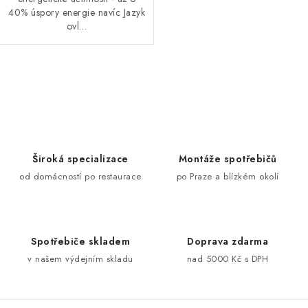
40% úspory energie navíc Jazyk
ovl…
O
v
l
á
d
Široká specializace
Montáže spotřebičů
a
od domácností po restaurace
po Praze a blízkém okolí
c
í
p
Spotřebiče skladem
Doprava zdarma
r
v našem výdejním skladu
nad 5000 Kč s DPH
v
k
y