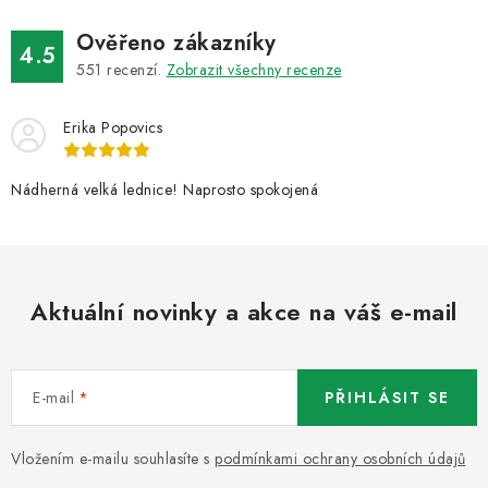
v
ý
Ověřeno zákazníky
4.5
p
551
recenzí.
Zobrazit všechny recenze
i
s
Erika Popovics
u
Nádherná velká lednice! Naprosto spokojená
Aktuální novinky a akce na váš e-mail
E-mail
PŘIHLÁSIT SE
Vložením e-mailu souhlasíte s
podmínkami ochrany osobních údajů