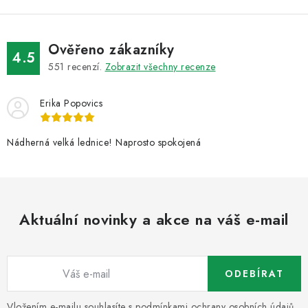
y
v
ý
Ověřeno zákazníky
4.5
p
551
recenzí.
Zobrazit všechny recenze
i
s
Erika Popovics
u
Nádherná velká lednice! Naprosto spokojená
Aktuální novinky a akce na váš e-mail
ODEBÍRAT
Vložením e-mailu souhlasíte s
podmínkami ochrany osobních údajů