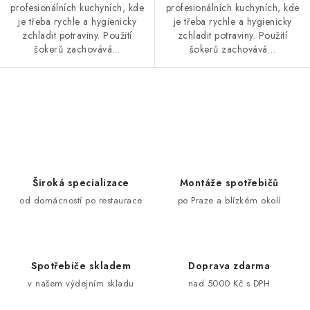
profesionálních kuchyních, kde
profesionálních kuchyních, kde
je třeba rychle a hygienicky
je třeba rychle a hygienicky
zchladit potraviny. Použití
zchladit potraviny. Použití
šokerů zachovává…
šokerů zachovává…
O
v
l
á
d
Široká specializace
Montáže spotřebičů
a
od domácností po restaurace
po Praze a blízkém okolí
c
í
p
Spotřebiče skladem
Doprava zdarma
r
v našem výdejním skladu
nad 5000 Kč s DPH
v
k