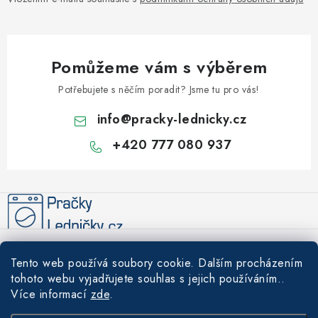
Pomůžeme vám s výběrem
Potřebujete s něčím poradit? Jsme tu pro vás!
info
@
pracky-lednicky.cz
+420 777 080 937
Z
á
p
a
Informace pro vás
t
Tento web používá soubory cookie. Dalším procházením
í
Recenze
tohoto webu vyjadřujete souhlas s jejich používáním..
Tipy a rady
Více informací
zde
.
Akce
Údržba a čištění praček a lednic – prodlužte životnost svých