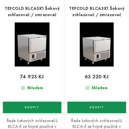
p
í
ZNAČKY
r
p
TEFCOLD BLCA5X1 Šokový
TEFCOLD BLCA3X1 Šokový
o
r
zchlazovač / zmrazovač
zchlazovač / zmrazovač
Recenze
Akce
Doprava a platba
Garance nejnižší ceny
d
o
Montáže spotřebičů
O nás
Kontakty
u
d
k
u
t
k
ů
t
ů
74 923 Kč
63 220 Kč
Skladem
Skladem
Řada šokových zchlazovačů
Řada šokových zchlazovačů
BLCA-X se hojně používá v
BLCA-X se hojně používá v