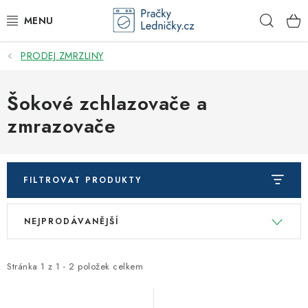
Přejít
Hleda
na
obsah
PRODEJ ZMRZLINY
DODAVATEL
VESTAVNÉ SPOTŘEBIČE
Šokové zchlazovače a
zmrazovače
VOLNĚ STOJÍCÍ SPOTŘEBIČE
DŘEZY A BATERIE
FILTROVAT PRODUKTY
ODSAVAČE PAR
V
Ř
NEJPRODÁVANĚJŠÍ
ý
a
DRTIČE ODPADU
p
z
i
e
Stránka
1
z
1
-
2
položek celkem
GASTRO
s
n