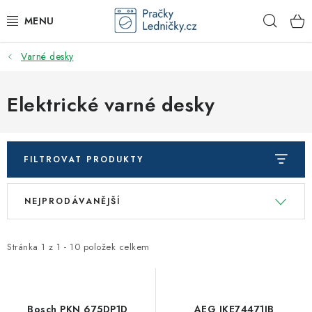
Přejít
Hleda
na
obsah
Varné desky
DODAVATEL
VESTAVNÉ SPOTŘEBIČE
Elektrické varné desky
VOLNĚ STOJÍCÍ SPOTŘEBIČE
FILTROVAT PRODUKTY
DŘEZY A BATERIE
V
Ř
NEJPRODÁVANĚJŠÍ
ODSAVAČE PAR
ý
a
p
z
DRTIČE ODPADU
i
e
Stránka
1
z
1
-
10
položek celkem
s
n
GASTRO
p
í
r
p
Bosch PKN 675DP1D
AEG IKE74471IB