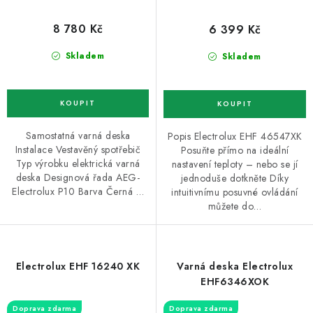
8 780 Kč
6 399 Kč
Skladem
Skladem
Samostatná varná deska
Popis Electrolux EHF 46547XK
Instalace Vestavěný spotřebič
Posuňte přímo na ideální
Typ výrobku elektrická varná
nastavení teploty – nebo se jí
deska Designová řada AEG-
jednoduše dotkněte Díky
Electrolux P10 Barva Černá …
intuitivnímu posuvné ovládání
můžete do…
Electrolux EHF 16240 XK
Varná deska Electrolux
EHF6346XOK
Doprava zdarma
Doprava zdarma