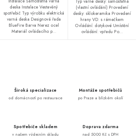
Instalace Samostatná varná
Typ varné desky: samostatná
deska Instalace Vestavěný
(vlastní ovládání) Provedení
spotřebič Typ výrobku elektrická
desky: sklokeramika Provedení
varná deska Designová řada
hrany VD: s rámečkem
BlueFire Barva Nerez ocel
Ovládání: dotykové Umístění
Materiál ovládacího p…
ovládání: vpředu Po…
O
v
l
á
d
Široká specializace
Montáže spotřebičů
a
od domácností po restaurace
po Praze a blízkém okolí
c
í
p
Spotřebiče skladem
Doprava zdarma
r
v našem výdejním skladu
nad 5000 Kč s DPH