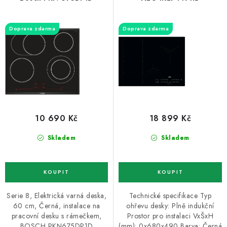
ZNAČKY
o
r
d
o
Recenze
Akce
Doprava a platba
Garance nejnižší ceny
Doprava zdarma
Doprava zdarma
u
d
Montáže spotřebičů
O nás
Kontakty
k
u
t
k
ů
t
ů
10 690 Kč
18 899 Kč
Skladem
Skladem
Serie 8, Elektrická varná deska,
Technické specifikace Typ
60 cm, Černá, instalace na
ohřevu desky: Plně indukční
pracovní desku s rámečkem,
Prostor pro instalaci VxŠxH
BOSCH PKN675DP1D
(mm): 0x680x490 Barva: Černá