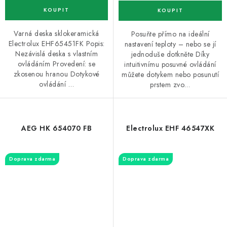
Varná deska sklokeramická
Posuňte přímo na ideální
Electrolux EHF65451FK Popis:
nastavení teploty – nebo se jí
Nezávislá deska s vlastním
jednoduše dotkněte Díky
ovládáním Provedení: se
intuitivnímu posuvné ovládání
zkosenou hranou Dotykové
můžete dotykem nebo posunutí
ovládání …
prstem zvo…
AEG HK 654070 FB
Electrolux EHF 46547XK
Doprava zdarma
Doprava zdarma