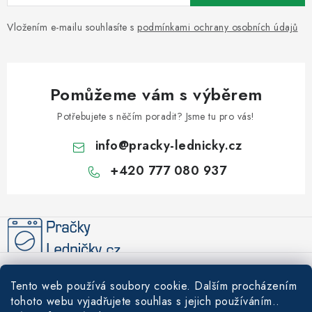
Vložením e-mailu souhlasíte s
podmínkami ochrany osobních údajů
Pomůžeme vám s výběrem
Potřebujete s něčím poradit? Jsme tu pro vás!
info
@
pracky-lednicky.cz
+420 777 080 937
Z
á
p
a
Informace pro vás
t
Tento web používá soubory cookie. Dalším procházením
í
Recenze
tohoto webu vyjadřujete souhlas s jejich používáním..
Tipy a rady