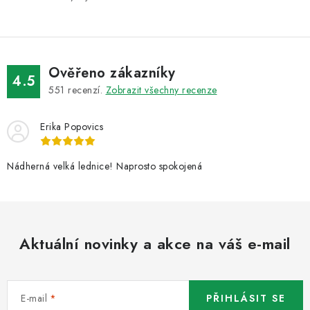
v
k
y
v
ý
Ověřeno zákazníky
4.5
p
551
recenzí.
Zobrazit všechny recenze
i
s
Erika Popovics
u
Nádherná velká lednice! Naprosto spokojená
Aktuální novinky a akce na váš e-mail
E-mail
PŘIHLÁSIT SE