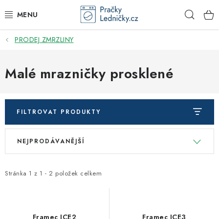
Přejít
Hleda
na
obsah
PRODEJ ZMRZLINY
DODAVATEL
VESTAVNÉ SPOTŘEBIČE
Malé mrazničky prosklené
VOLNĚ STOJÍCÍ SPOTŘEBIČE
FILTROVAT PRODUKTY
DŘEZY A BATERIE
V
Ř
NEJPRODÁVANĚJŠÍ
ODSAVAČE PAR
ý
a
p
z
DRTIČE ODPADU
i
e
Stránka
1
z
1
-
2
položek celkem
s
n
GASTRO
p
í
r
p
Framec ICE2
Framec ICE3