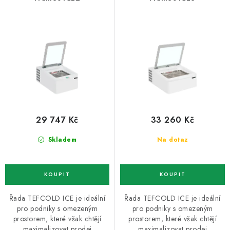
ZNAČKY
o
r
d
o
Recenze
Akce
Doprava a platba
Garance nejnižší ceny
u
d
Montáže spotřebičů
O nás
Kontakty
k
u
t
k
ů
t
ů
29 747 Kč
33 260 Kč
Skladem
Na dotaz
Řada TEFCOLD ICE je ideální
Řada TEFCOLD ICE je ideální
pro podniky s omezeným
pro podniky s omezeným
prostorem, které však chtějí
prostorem, které však chtějí
maximalizovat prodej
maximalizovat prodej