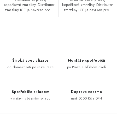
kopečkové zmrzliny. Distributor
kopečkové zmrzliny. Distributor
zmrzliny ICE je navržen pro…
zmrzliny ICE je navržen pro…
O
v
l
á
d
Široká specializace
Montáže spotřebičů
a
od domácností po restaurace
po Praze a blízkém okolí
c
í
p
Spotřebiče skladem
Doprava zdarma
r
v našem výdejním skladu
nad 5000 Kč s DPH
v
k
y