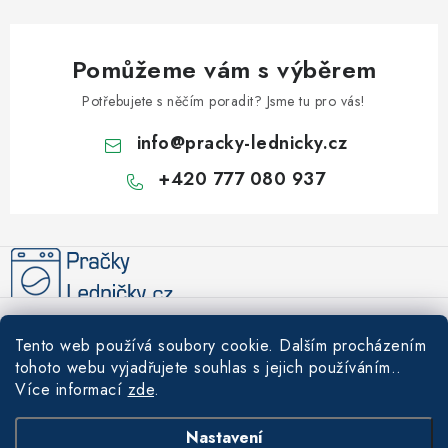
Pomůžeme vám s výběrem
Potřebujete s něčím poradit? Jsme tu pro vás!
info
@
pracky-lednicky.cz
+420 777 080 937
Z
á
p
a
Informace pro vás
t
Tento web používá soubory cookie. Dalším procházením
í
Recenze
tohoto webu vyjadřujete souhlas s jejich používáním..
Tipy a rady
Více informací
zde
.
Akce
Údržba a čištění praček a lednic – prodlužte životnost svých
Nákupní košík
Nastavení
Doprava a platba
spotřebičů