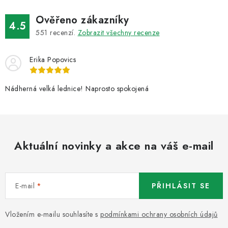
v
ý
Ověřeno zákazníky
4.5
p
551
recenzí.
Zobrazit všechny recenze
i
s
Erika Popovics
u
Nádherná velká lednice! Naprosto spokojená
Aktuální novinky a akce na váš e-mail
E-mail
PŘIHLÁSIT SE
Vložením e-mailu souhlasíte s
podmínkami ochrany osobních údajů