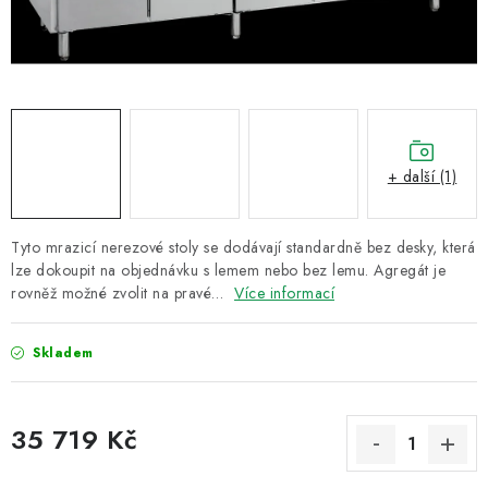
ZNAČKY
Recenze
Akce
Doprava a platba
Garance nejnižší ceny
Montáže spotřebičů
O nás
Kontakty
+ další (1)
Tyto mrazicí nerezové stoly se dodávají standardně bez desky, která
lze dokoupit na objednávku s lemem nebo bez lemu. Agregát je
rovněž možné zvolit na pravé…
Více informací
Skladem
35 719 Kč
Měrná cena: