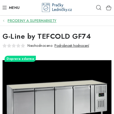
Přejít
Hleda
na
obsah
PRODEJNY A SUPERMARKETY
DODAVATEL
G-Line by TEFCOLD GF74
VESTAVNÉ SPOTŘEBIČE
Neohodnoceno
Podrobnosti hodnocení
VOLNĚ STOJÍCÍ SPOTŘEBIČE
Doprava zdarma
DŘEZY A BATERIE
ODSAVAČE PAR
DRTIČE ODPADU
GASTRO