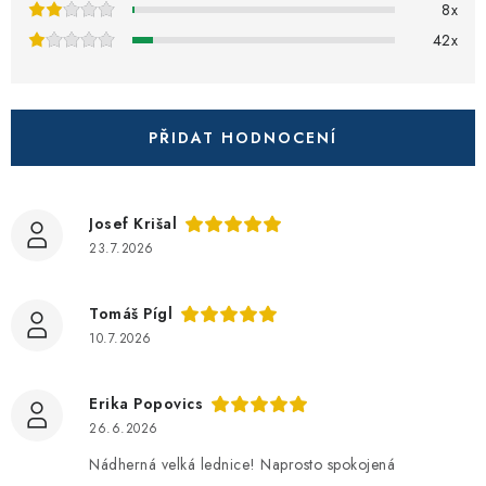
ZNAČKY
8x
n
42x
í
Recenze
Akce
Doprava a platba
Garance nejnižší ceny
Montáže spotřebičů
O nás
Kontakty
PŘIDAT HODNOCENÍ
Josef Krišal
23.7.2026
Tomáš Pígl
10.7.2026
Erika Popovics
26.6.2026
Nádherná velká lednice! Naprosto spokojená