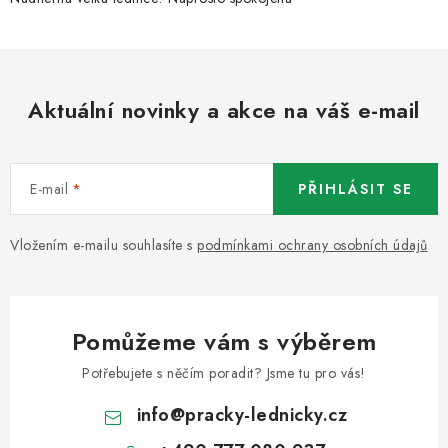
y
v
ý
p
i
Aktuální novinky a akce na váš e-mail
s
u
E-mail
PŘIHLÁSIT SE
Vložením e-mailu souhlasíte s
podmínkami ochrany osobních údajů
Pomůžeme vám s výběrem
Potřebujete s něčím poradit? Jsme tu pro vás!
info
@
pracky-lednicky.cz