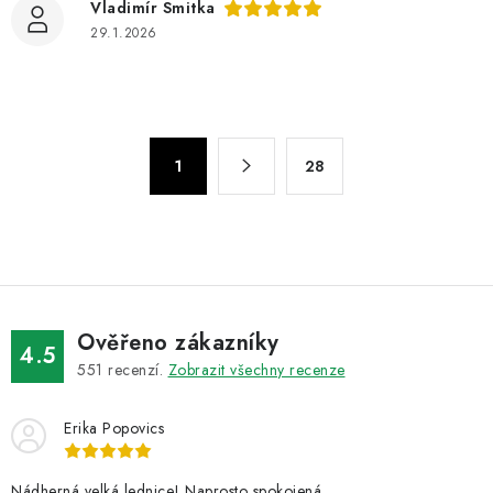
Vladimír Smitka
29.1.2026
O
S
1
28
t
v
r
l
á
á
n
d
k
a
o
c
v
Ověřeno zákazníky
í
4.5
á
551
recenzí.
Zobrazit všechny recenze
p
n
r
í
Erika Popovics
v
k
Nádherná velká lednice! Naprosto spokojená