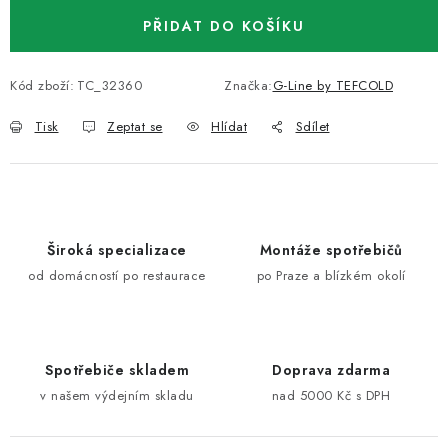
PŘIDAT DO KOŠÍKU
Kód zboží:
TC_32360
Značka:
G-Line by TEFCOLD
Tisk
Zeptat se
Hlídat
Sdílet
Široká specializace
Montáže spotřebičů
od domácností po restaurace
po Praze a blízkém okolí
Spotřebiče skladem
Doprava zdarma
v našem výdejním skladu
nad 5000 Kč s DPH