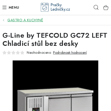
Přejít
Hleda
na
obsah
GASTRO A KUCHYNĚ
DODAVATEL
G-Line by TEFCOLD GC72 LEFT
VESTAVNÉ SPOTŘEBIČE
Chladicí stůl bez desky
VOLNĚ STOJÍCÍ SPOTŘEBIČE
Neohodnoceno
Podrobnosti hodnocení
DŘEZY A BATERIE
ODSAVAČE PAR
DRTIČE ODPADU
GASTRO