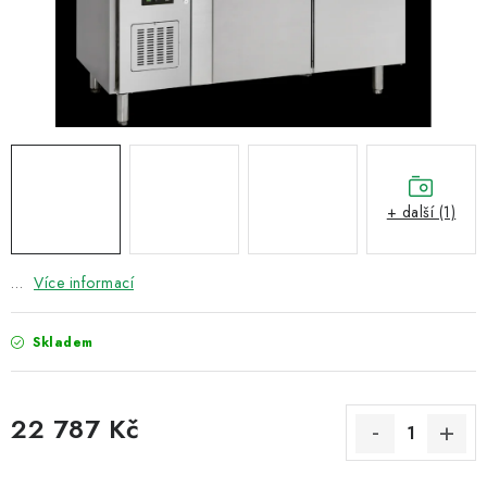
ZNAČKY
Recenze
Akce
Doprava a platba
Garance nejnižší ceny
Montáže spotřebičů
O nás
Kontakty
+ další (1)
…
Více informací
Skladem
22 787 Kč
Měrná cena: