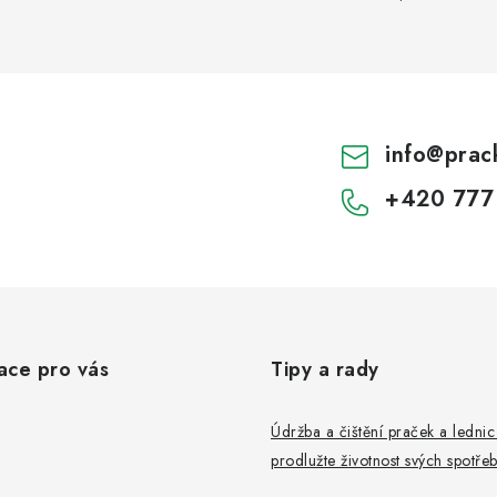
info
@
prac
+420 777
ace pro vás
Tipy a rady
Údržba a čištění praček a ledni
prodlužte životnost svých spotře