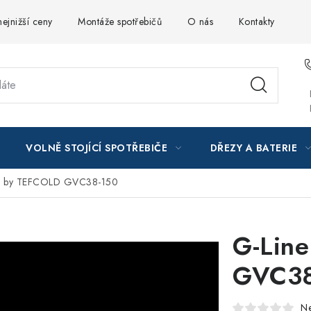
ejnižší ceny
Montáže spotřebičů
O nás
Kontakty
VOLNĚ STOJÍCÍ SPOTŘEBIČE
DŘEZY A BATERIE
e by TEFCOLD GVC38-150
G-Lin
GVC38
N