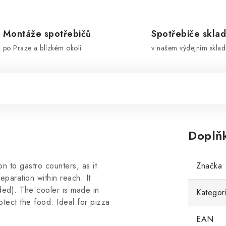
Montáže spotřebičů
Spotřebiče skla
po Praze a blízkém okolí
v našem výdejním sklad
Doplň
n to gastro counters, as it
Značka
paration within reach. It
d). The cooler is made in
Kategor
tect the food. Ideal for pizza
EAN