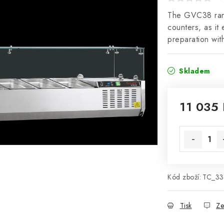
The GVC38 range
counters, as it
preparation wit
Skladem
11 035
Měrná cena
Kód zboží:
TC_33
Tisk
Ze