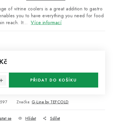
 of vitrine coolers is a great addition to gastro
 enables you to have everything you need for food
hin reach. It…
Více informací
 Kč
:
PŘIDAT DO KOŠÍKU
597
Značka:
G-Line by TEFCOLD
ptat se
Hlídat
Sdílet