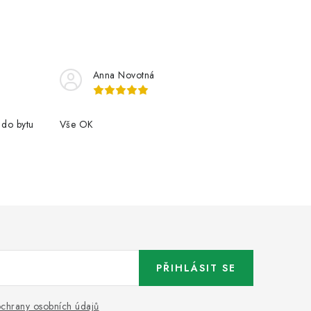
Anna Novotná
 do bytu
Vše OK
PŘIHLÁSIT SE
chrany osobních údajů