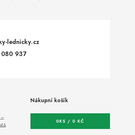
ky-lednicky.cz
 080 937
Nákupní košík
c –
0
KS /
0 KČ
bičů