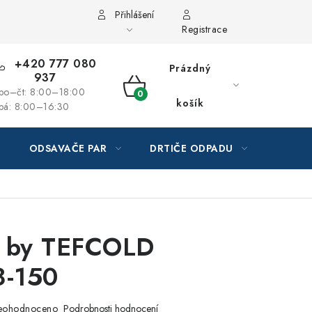
Přihlášení
Registrace
+420 777 080
Prázdný
937
po–čt: 8:00–18:00
NÁKUPNÍ
košík
pá: 8:00–16:30
KOŠÍK
ODSAVAČE PAR
DRTIČE ODPADU
GAST
e by TEFCOLD
-150
eohodnoceno
Podrobnosti hodnocení