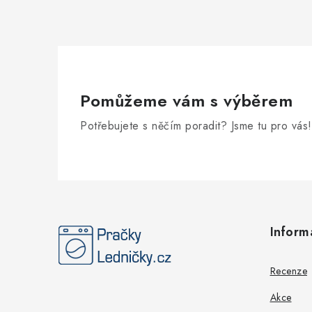
Pomůžeme vám s výběrem
Potřebujete s něčím poradit? Jsme tu pro vás!
Z
á
Inform
p
a
Recenze
t
Akce