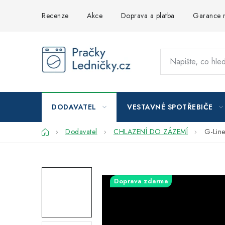
Přejít
Recenze
Akce
Doprava a platba
Garance n
na
obsah
DODAVATEL
VESTAVNÉ SPOTŘEBIČE
Domů
Dodavatel
CHLAZENÍ DO ZÁZEMÍ
G-Lin
Doprava zdarma