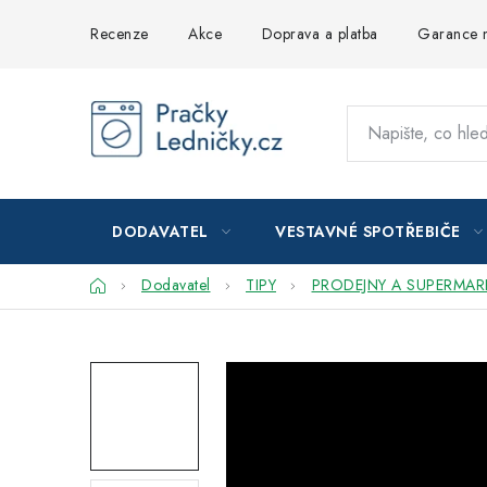
Přejít
Recenze
Akce
Doprava a platba
Garance n
na
obsah
DODAVATEL
VESTAVNÉ SPOTŘEBIČE
Domů
Dodavatel
TIPY
PRODEJNY A SUPERMAR