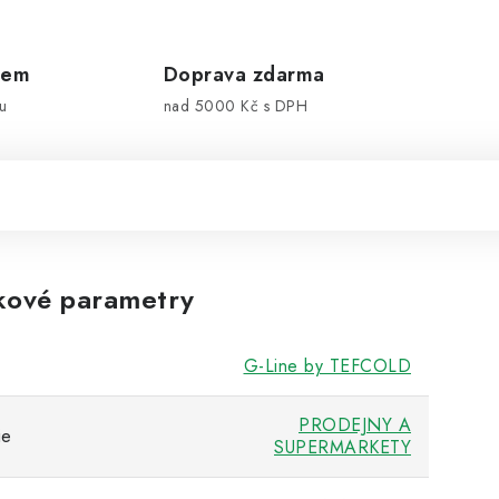
dem
Doprava zdarma
u
nad 5000 Kč s DPH
kové parametry
G-Line by TEFCOLD
PRODEJNY A
ie
SUPERMARKETY