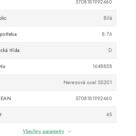
5708181992460
lic
Bílá
potřeba
8.76
cká třída
D
No
1648858
Nerezová ocel SS201
 EAN
5708181992460
t
45
Všechny parametry