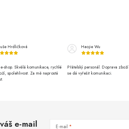
luše Hrdličková
Haojie Wu
e-shop. Skvělá komunikace, rychlé
Přátelský personál. Doprava zboží
ží, spolehlivost. Za mě naprostá
se dá vyřešit komunikaci.
t.
váš e-mail
E-mail