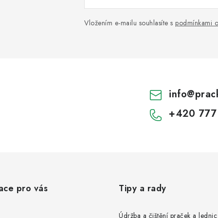
Vložením e-mailu souhlasíte s
podmínkami o
info
@
prac
+420 777
ace pro vás
Tipy a rady
Údržba a čištění praček a ledni