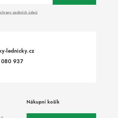
chrany osobních údajů
ky-lednicky.cz
 080 937
Nákupní košík
c –