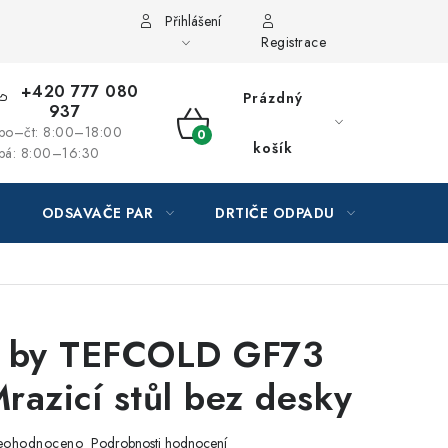
Přihlášení
Registrace
+420 777 080
Prázdný
937
po–čt: 8:00–18:00
NÁKUPNÍ
košík
pá: 8:00–16:30
KOŠÍK
ODSAVAČE PAR
DRTIČE ODPADU
GAST
e by TEFCOLD GF73
razicí stůl bez desky
eohodnoceno
Podrobnosti hodnocení