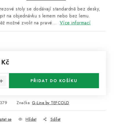
rezové stoly se dodávají standardně bez desky,
upit na objednávku s lemem nebo bez lemu.
něž možné zvolit na pravé…
Více informací
 Kč
:
PŘIDAT DO KOŠÍKU
379
Značka:
G-Line by TEFCOLD
ptat se
Hlídat
Sdílet