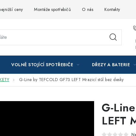
ejnižší ceny
Montáže spotřebičů
O nás
Kontakty
VOLNĚ STOJÍCÍ SPOTŘEBIČE
DŘEZY A BATERIE
KETY
G-Line by TEFCOLD GF73 LEFT Mrazicí stůl bez desky
G-Lin
LEFT M
N