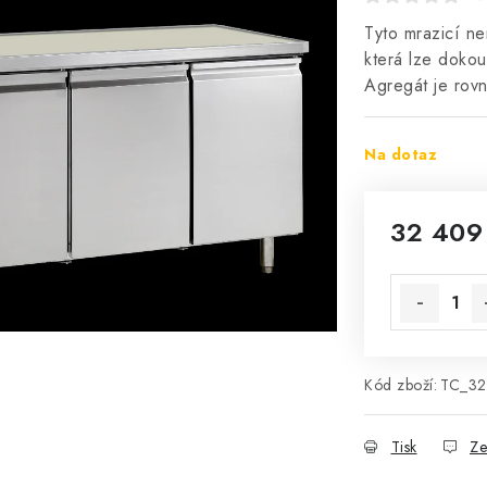
Tyto mrazicí ne
která lze doko
Agregát je rov
Na dotaz
32 409
Měrná cena
Kód zboží:
TC_32
Tisk
Ze