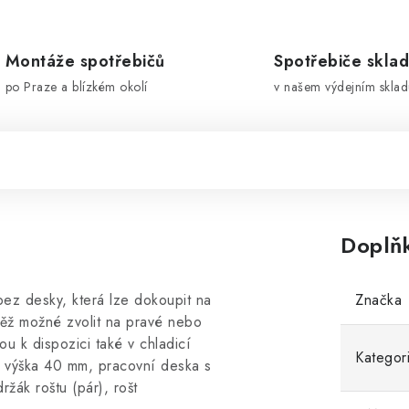
Montáže spotřebičů
Spotřebiče skla
po Praze a blízkém okolí
v našem výdejním sklad
Doplň
bez desky, která lze dokoupit na
Značka
ěž možné zvolit na pravé nebo
ou k dispozici také v chladicí
Kategor
výška 40 mm, pracovní deska s
ák roštu (pár), rošt