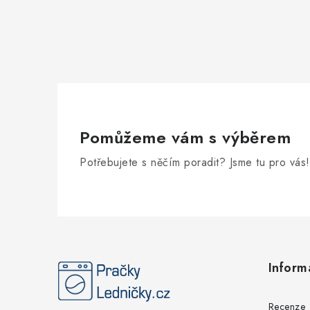
Pomůžeme vám s výběrem
Potřebujete s něčím poradit? Jsme tu pro vás!
Z
á
Inform
p
a
Recenze