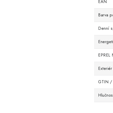
EAN
Barva po
Denní s
Energeti
EPREL 
Exteriér
GTIN /
Hlučnos