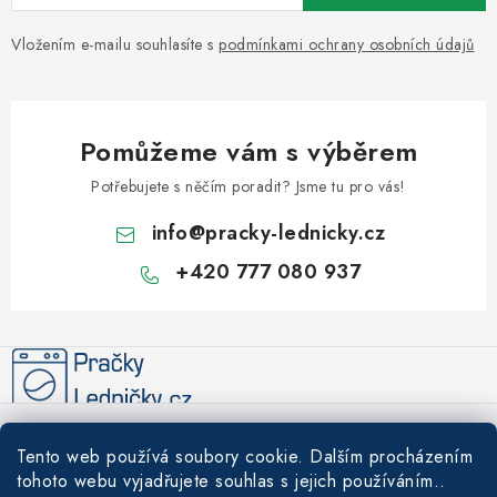
Vložením e-mailu souhlasíte s
podmínkami ochrany osobních údajů
Pomůžeme vám s výběrem
Potřebujete s něčím poradit? Jsme tu pro vás!
info
@
pracky-lednicky.cz
+420 777 080 937
Z
á
p
a
Informace pro vás
t
Tento web používá soubory cookie. Dalším procházením
í
Recenze
tohoto webu vyjadřujete souhlas s jejich používáním..
Tipy a rady