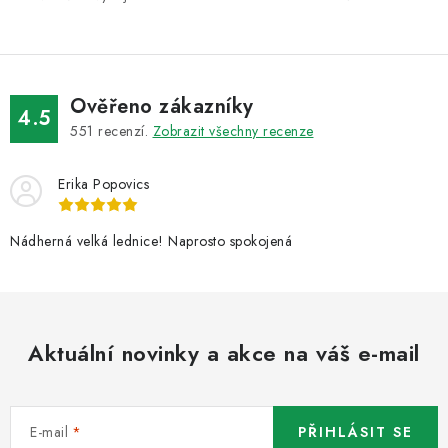
v
k
y
v
ý
Ověřeno zákazníky
4.5
p
551
recenzí.
Zobrazit všechny recenze
i
s
Erika Popovics
u
Nádherná velká lednice! Naprosto spokojená
Aktuální novinky a akce na váš e-mail
E-mail
PŘIHLÁSIT SE