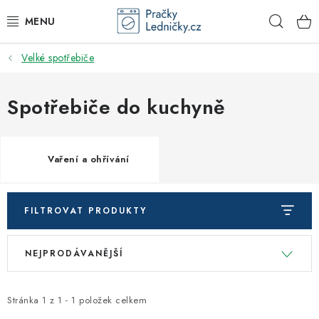
Přejít
Hleda
na
obsah
Velké spotřebiče
DODAVATEL
VESTAVNÉ SPOTŘEBIČE
Spotřebiče do kuchyně
VOLNĚ STOJÍCÍ SPOTŘEBIČE
Vaření a ohřívání
DŘEZY A BATERIE
ODSAVAČE PAR
FILTROVAT PRODUKTY
V
Ř
DRTIČE ODPADU
NEJPRODÁVANĚJŠÍ
ý
a
p
z
GASTRO
i
e
Stránka
1
z
1
-
1
položek celkem