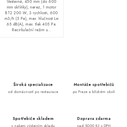
Vestavná, 450 mm (do 600
mm skříňky), nerez, 1 motor
BT2 200 W, 3 rychlosti, 600
m3/h (5 Pa), max. hlučnost Lw
65 dB(A), max. tlak 405 Pa.
Recirkulační režim u…
O
v
l
á
d
Široká specializace
Montáže spotřebičů
a
od domácností po restaurace
po Praze a blízkém okolí
c
í
p
Spotřebiče skladem
Doprava zdarma
r
v našem výdejním skladu
nad 5000 Kč s DPH