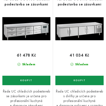
ZNAČKY
o
r
podestavba se zásuvkami
podestavba se zásuvkami
d
o
Recenze
Akce
Doprava a platba
Garance nejnižší ceny
u
d
Montáže spotřebičů
O nás
Kontakty
k
u
t
k
ů
t
ů
61 478 Kč
41 034 Kč
Skladem
Skladem
Řada UC chladicích podestaveb
Řada UC chladicích podestaveb
se zásuvkami je určena pro
s dvířky je určena pro
profesionální kuchyně
profesionální kuchyně
a disponuje zásuvkami
a disponuje policemi s rozměry