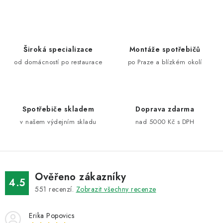
v
l
á
d
Široká specializace
Montáže spotřebičů
a
od domácností po restaurace
po Praze a blízkém okolí
c
í
p
Spotřebiče skladem
Doprava zdarma
r
v našem výdejním skladu
nad 5000 Kč s DPH
v
k
y
v
ý
Ověřeno zákazníky
4.5
p
551
recenzí.
Zobrazit všechny recenze
i
s
Erika Popovics