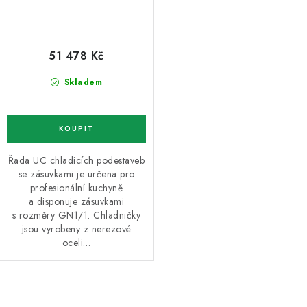
51 478 Kč
Skladem
Řada UC chladicích podestaveb
se zásuvkami je určena pro
profesionální kuchyně
a disponuje zásuvkami
s rozměry GN1/1. Chladničky
jsou vyrobeny z nerezové
oceli…
O