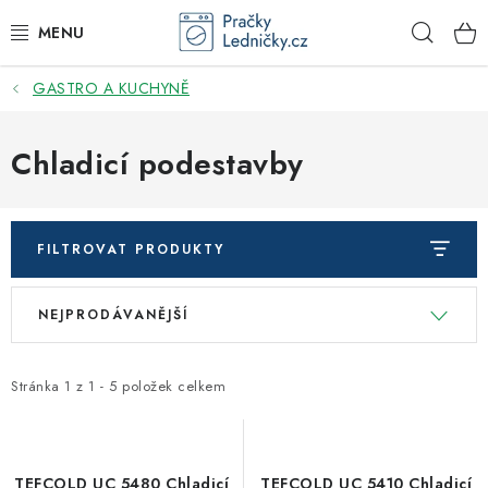
Přejít
Hleda
na
obsah
GASTRO A KUCHYNĚ
DODAVATEL
VESTAVNÉ SPOTŘEBIČE
Chladicí podestavby
VOLNĚ STOJÍCÍ SPOTŘEBIČE
FILTROVAT PRODUKTY
DŘEZY A BATERIE
V
Ř
NEJPRODÁVANĚJŠÍ
ODSAVAČE PAR
ý
a
p
z
DRTIČE ODPADU
i
e
Stránka
1
z
1
-
5
položek celkem
s
n
GASTRO
p
í
r
p
TEFCOLD UC 5480 Chladicí
TEFCOLD UC 5410 Chladicí