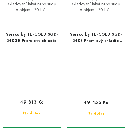
skladování lahví nebo sudů
skladování lahví nebo sudů
o objemu 20 l /…
o objemu 20 l /…
Serrco by TEFCOLD SGD-
Serrco by TEFCOLD SGD-
240GE Premiový chladicí
240E Premiový chladicí
minibar do baru
minibar do baru
49 813 Kč
49 455 Kč
Na dotaz
Na dotaz