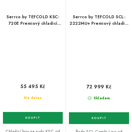
Serrco by TEFCOLD KSC-
Serrco by TEFCOLD SCL-
720E Premiový chladicí
2222MU+ Premiový chladicí
minibar pro skladování KEG
minibar do baru
55 495 Kč
72 999 Kč
Na dotaz
Skladem
Chladicí box na sudy KSC od
Řada SCL Combi-Line od