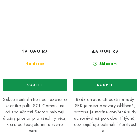
16 969 Kč
45 999 Kč
Na dotaz
Skladem
Sekce neutrálního nechlazeného
Řada chladicích boxů na sudy
zadního pultu SCL Combi-Line
SFK je mezi pivovary oblíbená,
od společnosti Serrco nabízejí
protože je možné otevřené sudy
úložný prostor pro všechny věci,
uchovávat až po dobu tří týdnů,
které potřebujete mít u svého
což zajišťuje optimální čerstvost
baru…
a…