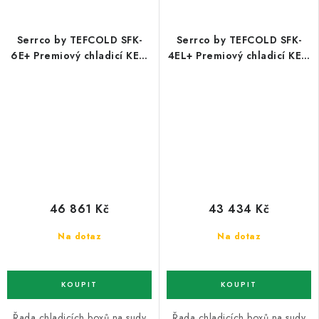
Serrco by TEFCOLD SFK-
Serrco by TEFCOLD SFK-
6E+ Premiový chladicí KEG
4EL+ Premiový chladicí KEG
minibar, kompresor vpravo
minibar, kompresor vlevo
46 861 Kč
43 434 Kč
Na dotaz
Na dotaz
Řada chladicích boxů na sudy
Řada chladicích boxů na sudy