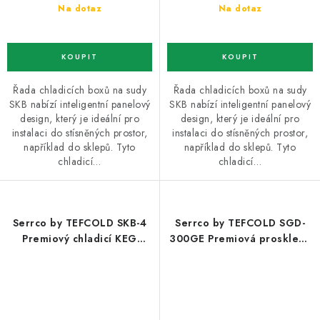
Na dotaz
Na dotaz
Řada chladicích boxů na sudy
Řada chladicích boxů na sudy
SKB nabízí inteligentní panelový
SKB nabízí inteligentní panelový
design, který je ideální pro
design, který je ideální pro
instalaci do stísněných prostor,
instalaci do stísněných prostor,
například do sklepů. Tyto
například do sklepů. Tyto
chladicí…
chladicí…
Serrco by TEFCOLD SKB-4
Serrco by TEFCOLD SGD-
Premiový chladicí KEG
300GE Premiová prosklená
minibar
chladicí skříň