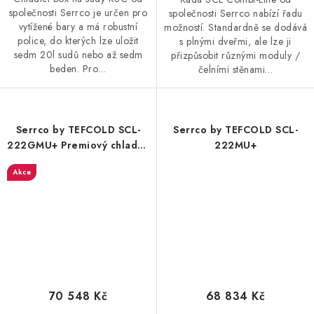
společnosti Serrco je určen pro
společnosti Serrco nabízí řadu
vytížené bary a má robustní
možností. Standardně se dodává
police, do kterých lze uložit
s plnými dveřmi, ale lze ji
sedm 20l sudů nebo až sedm
přizpůsobit různými moduly /
beden. Pro…
čelními stěnami…
Serrco by TEFCOLD SCL-
Serrco by TEFCOLD SCL-
222GMU+ Premiový chladicí
222MU+
minibar do baru
Akce
70 548 Kč
68 834 Kč