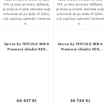
SFK je mezi pivovary oblíbená,
SFK je mezi pivovary oblíbená,
protože je možné otevřené sudy
protože je možné otevřené sudy
uchovávat až po dobu tří týdnů,
uchovávat až po dobu tří týdnů,
což zajišťuje optimální čerstvost
což zajišťuje optimální čerstvost
a…
a…
Serrco by TEFCOLD SKB-8
Serrco by TEFCOLD SKB-6
Premiový chladicí KEG
Premiový chladicí KEG
minibar
minibar
66 637 Kč
56 764 Kč