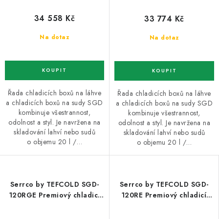
34 558 Kč
33 774 Kč
Na dotaz
Na dotaz
Řada chladicích boxů na láhve
Řada chladicích boxů na láhve
a chladicích boxů na sudy SGD
a chladicích boxů na sudy SGD
kombinuje všestrannost,
kombinuje všestrannost,
odolnost a styl. Je navržena na
odolnost a styl. Je navržena na
skladování lahví nebo sudů
skladování lahví nebo sudů
o objemu 20 l /…
o objemu 20 l /…
Serrco by TEFCOLD SGD-
Serrco by TEFCOLD SGD-
120RGE Premiový chladicí
120RE Premiový chladicí
minibar do baru
minibar do baru