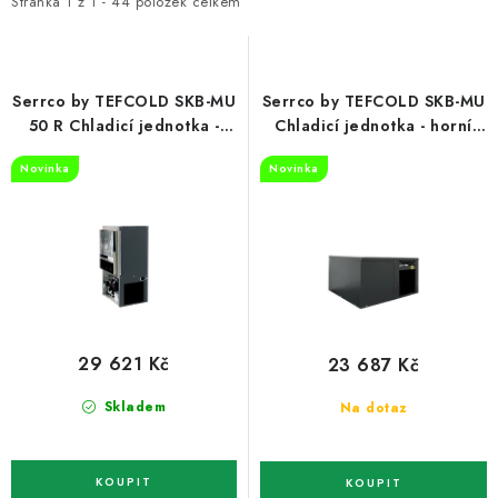
i
e
ZNAČKY
Stránka
1
z
1
-
44
položek celkem
s
n
p
í
Recenze
Akce
Doprava a platba
Garance nejnižší ceny
r
p
Montáže spotřebičů
O nás
Kontakty
Serrco by TEFCOLD SKB-MU
Serrco by TEFCOLD SKB-MU
o
r
50 R Chladicí jednotka -
Chladicí jednotka - horní
instalace vpravo
instalace
d
o
Novinka
Novinka
u
d
k
u
t
k
ů
t
ů
29 621 Kč
23 687 Kč
Skladem
Na dotaz