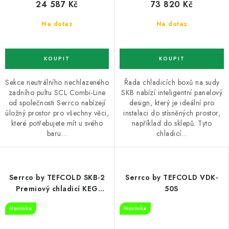
24 587 Kč
73 820 Kč
Na dotaz
Na dotaz
Sekce neutrálního nechlazeného
Řada chladicích boxů na sudy
zadního pultu SCL Combi-Line
SKB nabízí inteligentní panelový
od společnosti Serrco nabízejí
design, který je ideální pro
úložný prostor pro všechny věci,
instalaci do stísněných prostor,
které potřebujete mít u svého
například do sklepů. Tyto
baru…
chladicí…
Serrco by TEFCOLD SKB-2
Serrco by TEFCOLD VDK-
Premiový chladicí KEG
50S
minibar
Novinka
Novinka