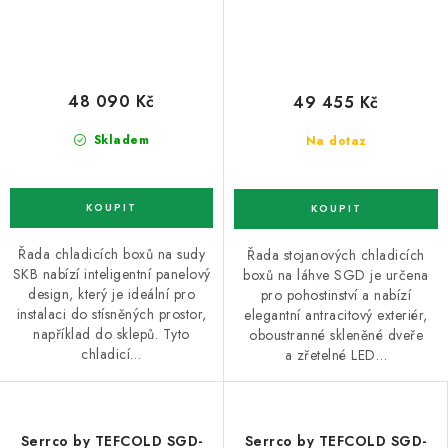
48 090 Kč
49 455 Kč
Skladem
Na dotaz
Řada chladicích boxů na sudy
Řada stojanových chladicích
SKB nabízí inteligentní panelový
boxů na láhve SGD je určena
design, který je ideální pro
pro pohostinství a nabízí
instalaci do stísněných prostor,
elegantní antracitový exteriér,
například do sklepů. Tyto
oboustranné skleněné dveře
chladicí…
a zřetelné LED…
Serrco by TEFCOLD SGD-
Serrco by TEFCOLD SGD-