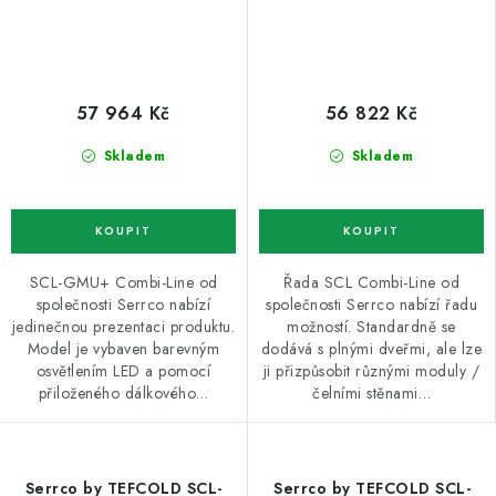
57 964 Kč
56 822 Kč
Skladem
Skladem
SCL-GMU+ Combi-Line od
Řada SCL Combi-Line od
společnosti Serrco nabízí
společnosti Serrco nabízí řadu
jedinečnou prezentaci produktu.
možností. Standardně se
Model je vybaven barevným
dodává s plnými dveřmi, ale lze
osvětlením LED a pomocí
ji přizpůsobit různými moduly /
přiloženého dálkového…
čelními stěnami…
Serrco by TEFCOLD SCL-
Serrco by TEFCOLD SCL-