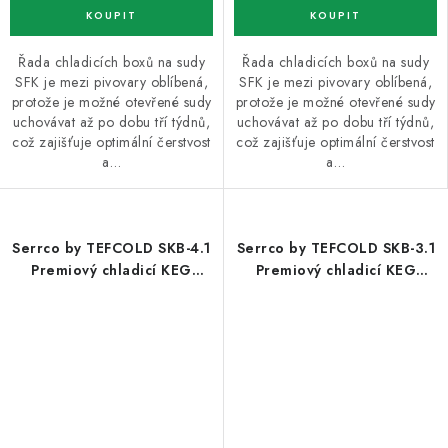
Řada chladicích boxů na sudy
Řada chladicích boxů na sudy
SFK je mezi pivovary oblíbená,
SFK je mezi pivovary oblíbená,
protože je možné otevřené sudy
protože je možné otevřené sudy
uchovávat až po dobu tří týdnů,
uchovávat až po dobu tří týdnů,
což zajišťuje optimální čerstvost
což zajišťuje optimální čerstvost
a…
a…
Serrco by TEFCOLD SKB-4.1
Serrco by TEFCOLD SKB-3.1
Premiový chladicí KEG
Premiový chladicí KEG
minibar
minibar