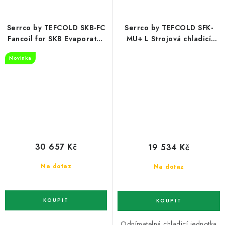
Serrco by TEFCOLD SKB-FC
Serrco by TEFCOLD SFK-
Fancoil for SKB Evaporator
MU+ L Strojová chladicí
unit - Fancoil for SKB
jednotka, levá
Novinka
30 657 Kč
19 534 Kč
Na dotaz
Na dotaz
…
Odnímatelná chladicí jednotka