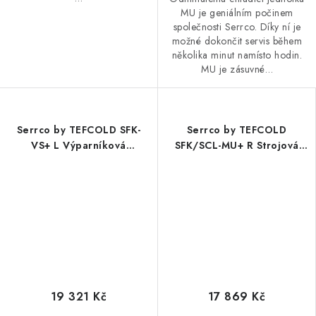
MU je geniálním počinem
společnosti Serrco. Díky ní je
možné dokončit servis během
několika minut namísto hodin.
MU je zásuvné…
Serrco by TEFCOLD SFK-
Serrco by TEFCOLD
VS+ L Výparníková
SFK/SCL-MU+ R Strojová
jednotka, levá
chladicí jednotka, pravá
19 321 Kč
17 869 Kč