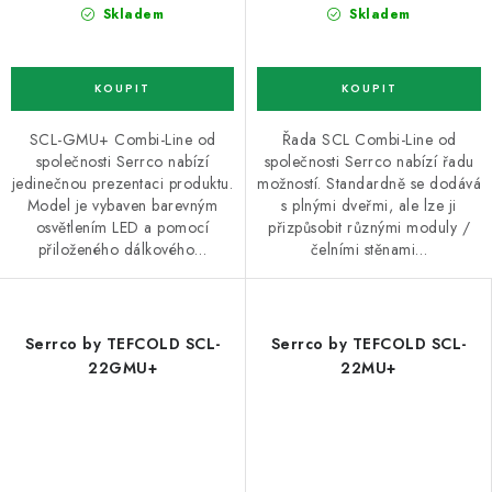
Skladem
Skladem
SCL-GMU+ Combi-Line od
Řada SCL Combi-Line od
společnosti Serrco nabízí
společnosti Serrco nabízí řadu
jedinečnou prezentaci produktu.
možností. Standardně se dodává
Model je vybaven barevným
s plnými dveřmi, ale lze ji
osvětlením LED a pomocí
přizpůsobit různými moduly /
přiloženého dálkového…
čelními stěnami…
Serrco by TEFCOLD SCL-
Serrco by TEFCOLD SCL-
22GMU+
22MU+