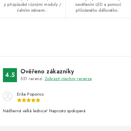
ji přizpůsobit různými moduly /
osvětlením LED a pomocí
čelními stěnami…
přiloženého dálkového…
O
v
l
á
d
Ověřeno zákazníky
a
4.5
551
recenzí.
Zobrazit všechny recenze
c
í
Erika Popovics
p
r
v
Nádherná velká lednice! Naprosto spokojená
k
y