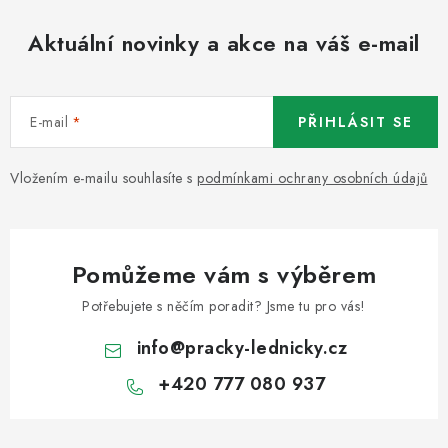
v
ý
Aktuální novinky a akce na váš e-mail
p
i
s
E-mail
PŘIHLÁSIT SE
u
Vložením e-mailu souhlasíte s
podmínkami ochrany osobních údajů
Pomůžeme vám s výběrem
Potřebujete s něčím poradit? Jsme tu pro vás!
info
@
pracky-lednicky.cz
+420 777 080 937
Z