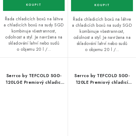
Řada chladicích boxů na láhve
Řada chladicích boxů na láhve
a chladicích boxů na sudy SGD
a chladicích boxů na sudy SGD
kombinuje všestrannost,
kombinuje všestrannost,
odolnost a styl. Je navržena na
odolnost a styl. Je navržena na
skladování lahví nebo sudů
skladování lahví nebo sudů
o objemu 20 l /…
o objemu 20 l /…
Serrco by TEFCOLD SGD-
Serrco by TEFCOLD SGD-
120LGE Premiový chladicí
120LE Premiový chladicí
minibar do baru
minibar do baru