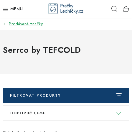
Přejít
Hleda
na
obsah
Prodávané značky
DODAVATEL
VESTAVNÉ SPOTŘEBIČE
Serrco by TEFCOLD
VOLNĚ STOJÍCÍ SPOTŘEBIČE
DŘEZY A BATERIE
ODSAVAČE PAR
FILTROVAT PRODUKTY
DRTIČE ODPADU
V
Ř
DOPORUČUJEME
ý
a
GASTRO
p
z