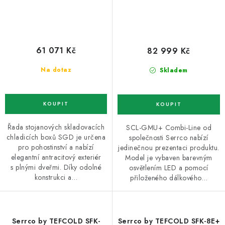
61 071 Kč
82 999 Kč
Na dotaz
Skladem
Řada stojanových skladovacích
SCL-GMU+ Combi-Line od
chladicích boxů SGD je určena
společnosti Serrco nabízí
pro pohostinství a nabízí
jedinečnou prezentaci produktu.
elegantní antracitový exteriér
Model je vybaven barevným
s plnými dveřmi. Díky odolné
osvětlením LED a pomocí
konstrukci a…
přiloženého dálkového…
Serrco by TEFCOLD SFK-
Serrco by TEFCOLD SFK-8E+