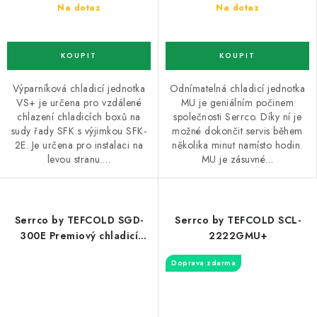
Na dotaz
Na dotaz
Výparníková chladicí jednotka
Odnímatelná chladicí jednotka
VS+ je určena pro vzdálené
MU je geniálním počinem
chlazení chladicích boxů na
společnosti Serrco. Díky ní je
sudy řady SFK s výjimkou SFK-
možné dokončit servis během
2E. Je určena pro instalaci na
několika minut namísto hodin.
levou stranu.…
MU je zásuvné…
Serrco by TEFCOLD SGD-
Serrco by TEFCOLD SCL-
300E Premiový chladicí
2222GMU+
minibar pro skladování
Doprava zdarma