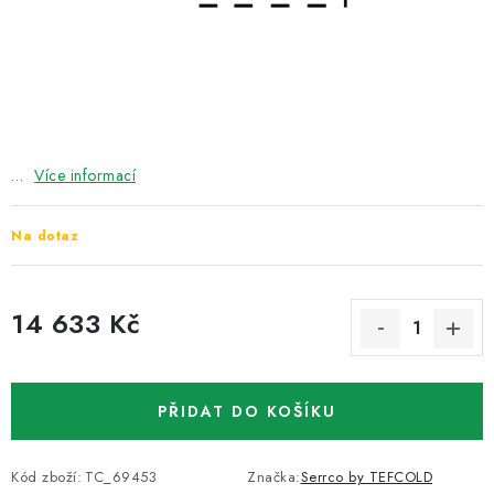
ZNAČKY
Recenze
Akce
Doprava a platba
Garance nejnižší ceny
Montáže spotřebičů
O nás
Kontakty
…
Více informací
Na dotaz
14 633 Kč
Měrná cena:
PŘIDAT DO KOŠÍKU
Kód zboží:
TC_69453
Značka:
Serrco by TEFCOLD