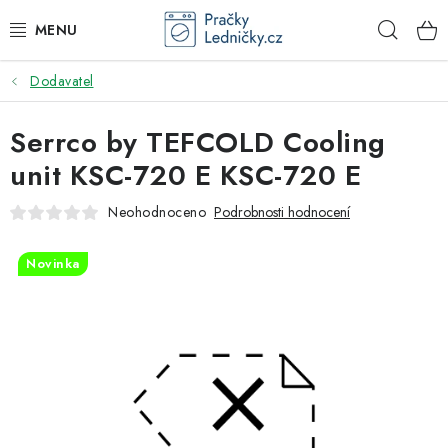
Přejít
Hleda
na
obsah
Dodavatel
DODAVATEL
Serrco by TEFCOLD Cooling
VESTAVNÉ SPOTŘEBIČE
unit KSC-720 E KSC-720 E
VOLNĚ STOJÍCÍ SPOTŘEBIČE
Neohodnoceno
Podrobnosti hodnocení
DŘEZY A BATERIE
Novinka
ODSAVAČE PAR
DRTIČE ODPADU
GASTRO