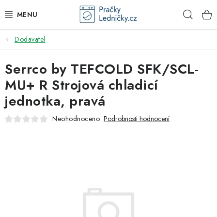
Přejít
Hleda
na
obsah
Dodavatel
DODAVATEL
Serrco by TEFCOLD SFK/SCL-
VESTAVNÉ SPOTŘEBIČE
MU+ R Strojová chladicí
VOLNĚ STOJÍCÍ SPOTŘEBIČE
jednotka, pravá
DŘEZY A BATERIE
Neohodnoceno
Podrobnosti hodnocení
ODSAVAČE PAR
DRTIČE ODPADU
GASTRO