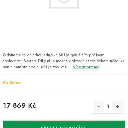
ZNAČKY
Recenze
Akce
Doprava a platba
Garance nejnižší ceny
Montáže spotřebičů
O nás
Kontakty
Odnímatelná chladicí jednotka MU je geniálním počinem
společnosti Serrco. Díky ní je možné dokončit servis během několika
minut namísto hodin. MU je zásuvné…
Více informací
Na dotaz
17 869 Kč
Měrná cena: