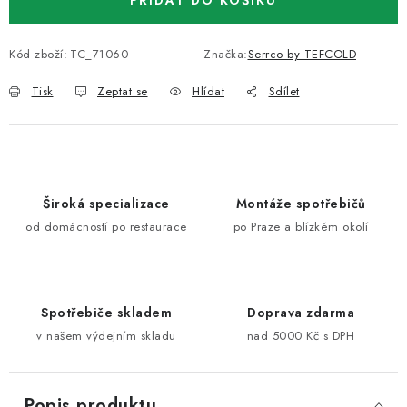
PŘIDAT DO KOŠÍKU
Kód zboží:
TC_71060
Značka:
Serrco by TEFCOLD
Tisk
Zeptat se
Hlídat
Sdílet
Široká specializace
Montáže spotřebičů
od domácností po restaurace
po Praze a blízkém okolí
Spotřebiče skladem
Doprava zdarma
v našem výdejním skladu
nad 5000 Kč s DPH
Popis produktu