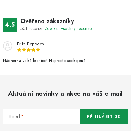
y
v
ý
Ověřeno zákazníky
4.5
p
551
recenzí.
Zobrazit všechny recenze
i
s
Erika Popovics
u
Nádherná velká lednice! Naprosto spokojená
Aktuální novinky a akce na váš e-mail
E-mail
PŘIHLÁSIT SE