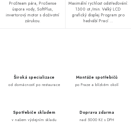
ProSteam pára, ProSense
Maximální rychlost odstřeďování:
úspora vody, SoftPlus,
1300 ot./min. Velký LCD
invertorový motor s doživotní
grafický displej Program pro
zárukou.
hedvábí Prací …
O
v
l
á
d
Široká specializace
Montáže spotřebičů
a
od domácností po restaurace
po Praze a blízkém okolí
c
í
p
Spotřebiče skladem
Doprava zdarma
r
v našem výdejním skladu
nad 5000 Kč s DPH
v
k