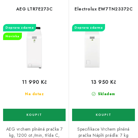
p
í
ZNAČKY
r
p
AEG LTR7E273C
Electrolux EW7TN23372C
o
r
Recenze
Akce
Doprava a platba
Garance nejnižší ceny
d
o
Montáže spotřebičů
O nás
Kontakty
Doprava zdarma
Doprava zdarma
u
d
Novinka
k
u
t
k
ů
t
ů
11 990 Kč
13 950 Kč
Na dotaz
Skladem
AEG vrchem plněná pračka 7
Specifikace Vrchem plněná
kg, 1200 ot./min, třída C,
pračka Náplň prádla: 7 kg