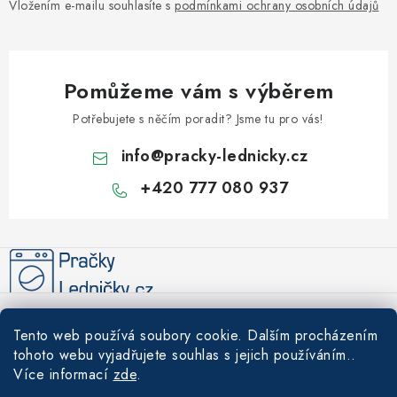
Vložením e-mailu souhlasíte s
podmínkami ochrany osobních údajů
Pomůžeme vám s výběrem
Potřebujete s něčím poradit? Jsme tu pro vás!
info
@
pracky-lednicky.cz
+420 777 080 937
Z
á
p
a
Informace pro vás
t
Tento web používá soubory cookie. Dalším procházením
í
Recenze
tohoto webu vyjadřujete souhlas s jejich používáním..
Tipy a rady
Více informací
zde
.
Akce
Údržba a čištění praček a lednic – prodlužte životnost svých