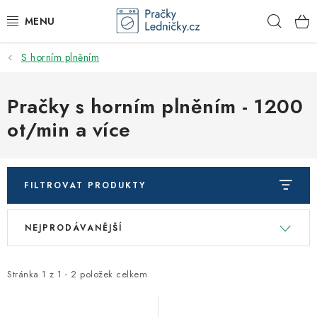
Přejít
Hleda
na
obsah
S horním plněním
DODAVATEL
VESTAVNÉ SPOTŘEBIČE
Pračky s horním plněním - 1200
ot/min a více
VOLNĚ STOJÍCÍ SPOTŘEBIČE
DŘEZY A BATERIE
FILTROVAT PRODUKTY
ODSAVAČE PAR
V
Ř
NEJPRODÁVANĚJŠÍ
ý
a
DRTIČE ODPADU
p
z
i
e
Stránka
1
z
1
-
2
položek celkem
GASTRO
s
n