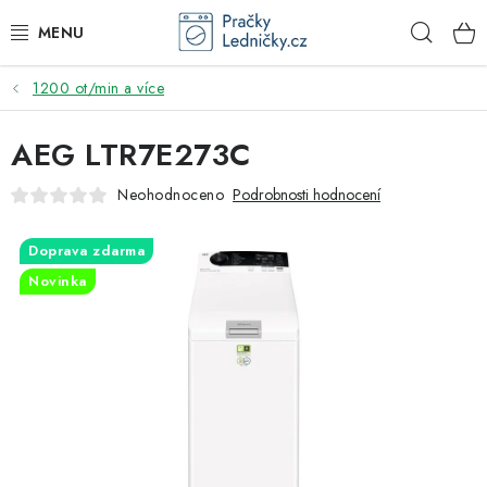
Přejít
Hleda
na
obsah
1200 ot/min a více
DODAVATEL
AEG LTR7E273C
VESTAVNÉ SPOTŘEBIČE
Neohodnoceno
Podrobnosti hodnocení
VOLNĚ STOJÍCÍ SPOTŘEBIČE
Doprava zdarma
DŘEZY A BATERIE
Novinka
ODSAVAČE PAR
DRTIČE ODPADU
GASTRO