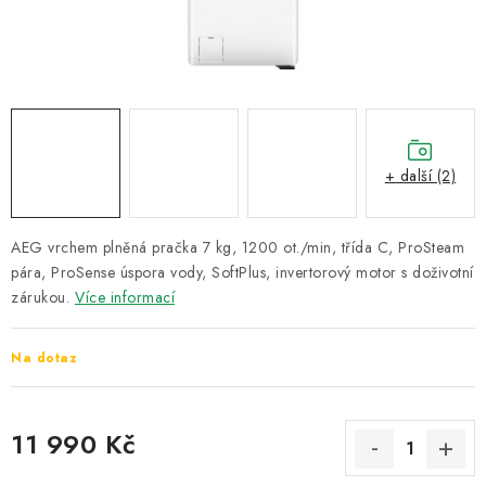
ZNAČKY
Recenze
Akce
Doprava a platba
Garance nejnižší ceny
Montáže spotřebičů
O nás
Kontakty
+ další (2)
AEG vrchem plněná pračka 7 kg, 1200 ot./min, třída C, ProSteam
pára, ProSense úspora vody, SoftPlus, invertorový motor s doživotní
zárukou.
Více informací
Na dotaz
11 990 Kč
Měrná cena: