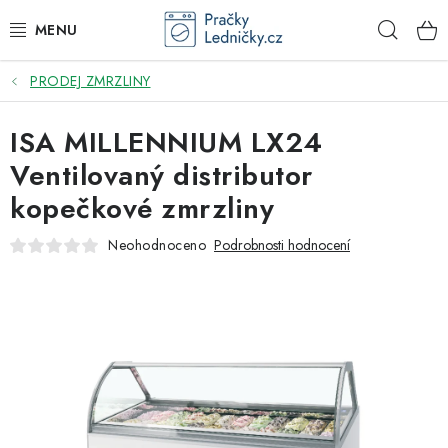
Přejít
Hleda
na
obsah
PRODEJ ZMRZLINY
DODAVATEL
ISA MILLENNIUM LX24
VESTAVNÉ SPOTŘEBIČE
Ventilovaný distributor
VOLNĚ STOJÍCÍ SPOTŘEBIČE
kopečkové zmrzliny
DŘEZY A BATERIE
Neohodnoceno
Podrobnosti hodnocení
ODSAVAČE PAR
DRTIČE ODPADU
GASTRO