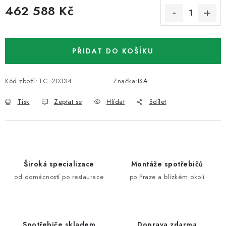
462 588 Kč
Měrná cena:
PŘIDAT DO KOŠÍKU
Kód zboží:
TC_20334
Značka:
ISA
Tisk
Zeptat se
Hlídat
Sdílet
Široká specializace
Montáže spotřebičů
od domácností po restaurace
po Praze a blízkém okolí
Spotřebiče skladem
Doprava zdarma