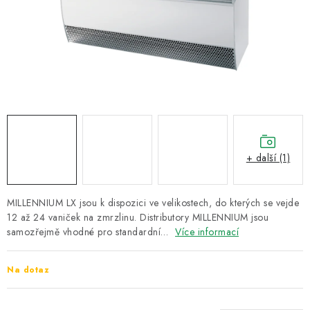
ZNAČKY
Recenze
Akce
Doprava a platba
Garance nejnižší ceny
Montáže spotřebičů
O nás
Kontakty
+ další (1)
MILLENNIUM LX jsou k dispozici ve velikostech, do kterých se vejde
12 až 24 vaniček na zmrzlinu. Distributory MILLENNIUM jsou
samozřejmě vhodné pro standardní…
Více informací
Na dotaz