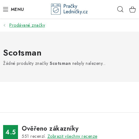
Přejít
Hleda
na
obsah
Prodávané značky
DODAVATEL
VESTAVNÉ SPOTŘEBIČE
Scotsman
VOLNĚ STOJÍCÍ SPOTŘEBIČE
Žádné produkty značky
Scotsman
nebyly nalezeny...
DŘEZY A BATERIE
ODSAVAČE PAR
DRTIČE ODPADU
GASTRO
Ověřeno zákazníky
4.5
551
recenzí.
Zobrazit všechny recenze