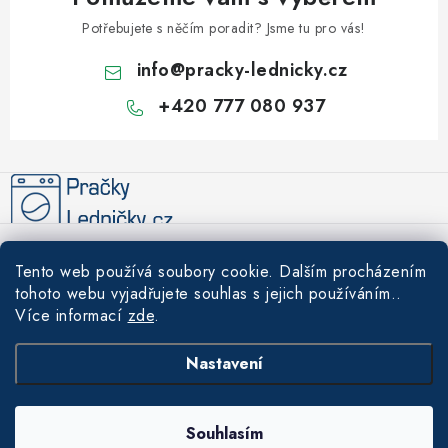
Potřebujete s něčím poradit? Jsme tu pro vás!
info
@
pracky-lednicky.cz
+420 777 080 937
Z
á
p
a
Informace pro vás
t
Tento web používá soubory cookie. Dalším procházením
í
Recenze
tohoto webu vyjadřujete souhlas s jejich používáním..
Tipy a rady
Více informací
zde
.
Akce
Údržba a čištění praček a lednic – prodlužte životnost svých
Nákupní košík
Nastavení
Doprava a platba
spotřebičů
Garance nejnižší ceny
0
KS /
0 KČ
Copyright 2026
Pračky-Ledničky.cz
. Všechna práva vyhrazena.
|
Obchodní
Hlučnost domácích spotřebičů – jak vybrat tichou pračku a ledničku
Souhlasím
podmínky
|
Ochrana osobních údajů
Montáže spotřebičů