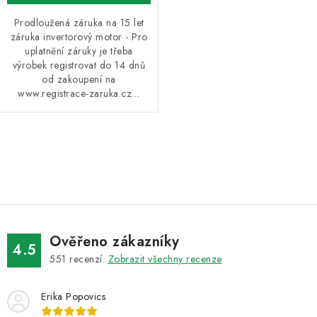
Prodloužená záruka na 15 let
záruka invertorový motor - Pro
uplatnění záruky je třeba
výrobek registrovat do 14 dnů
od zakoupení na
www.registrace-zaruka.cz…
O
v
l
á
d
Ověřeno zákazníky
a
4.5
551
recenzí.
Zobrazit všechny recenze
c
í
Erika Popovics
p