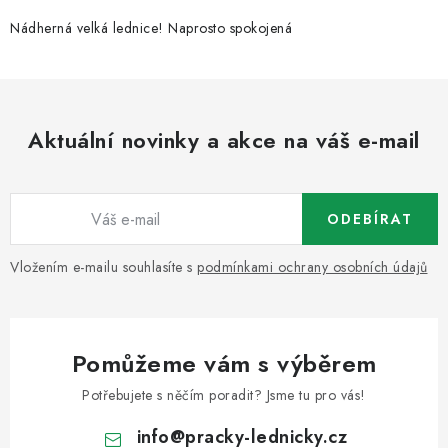
r
v
Nádherná velká lednice! Naprosto spokojená
k
y
v
ý
Aktuální novinky a akce na váš e-mail
p
i
s
ODEBÍRAT
u
Vložením e-mailu souhlasíte s
podmínkami ochrany osobních údajů
Pomůžeme vám s výběrem
Potřebujete s něčím poradit? Jsme tu pro vás!
info
@
pracky-lednicky.cz