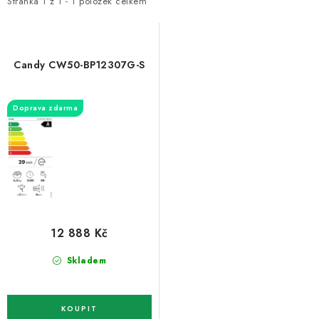
i
e
ZNAČKY
Stránka
1
z
1
-
1
položek celkem
s
n
p
í
Recenze
Akce
Doprava a platba
Garance nejnižší ceny
r
p
Montáže spotřebičů
O nás
Kontakty
Candy CW50-BP12307G-S
o
r
d
o
Doprava zdarma
u
d
k
u
t
k
ů
t
ů
12 888 Kč
Skladem