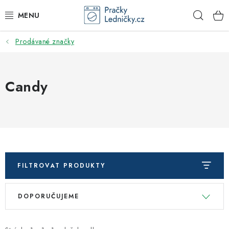
Přejít
Hleda
na
obsah
Prodávané značky
DODAVATEL
VESTAVNÉ SPOTŘEBIČE
Candy
VOLNĚ STOJÍCÍ SPOTŘEBIČE
DŘEZY A BATERIE
ODSAVAČE PAR
FILTROVAT PRODUKTY
DRTIČE ODPADU
V
Ř
DOPORUČUJEME
ý
a
GASTRO
p
z