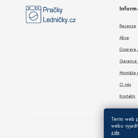
á
Inform
p
a
Recenze
t
Akce
í
Doprava a
Garance n
Montáže s
O nás
Kontakty
Tento web p
webu vyjadř
zde
.
Copyright 202