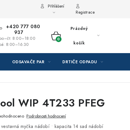
Přihlášení
Registrace
+420 777 080
Prázdný
937
po–čt: 8:00–18:00
NÁKUPNÍ
košík
pá: 8:00–16:30
KOŠÍK
ODSAVAČE PAR
DRTIČE ODPADU
GAST
pool WIP 4T233 PFEG
eohodnoceno
Podrobnosti hodnocení
 vestavná myčka nádobí • kapacita 14 sad nádobí