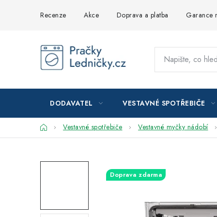
Přejít
Recenze
Akce
Doprava a platba
Garance n
na
obsah
DODAVATEL
VESTAVNÉ SPOTŘEBIČE
Domů
Vestavné spotřebiče
Vestavné myčky nádobí
Doprava zdarma