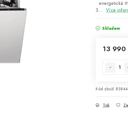
• energetická t
3…
Více infor
Skladem
13 990
Měrná cena
Kód zboží:
83844
Tisk
Ze