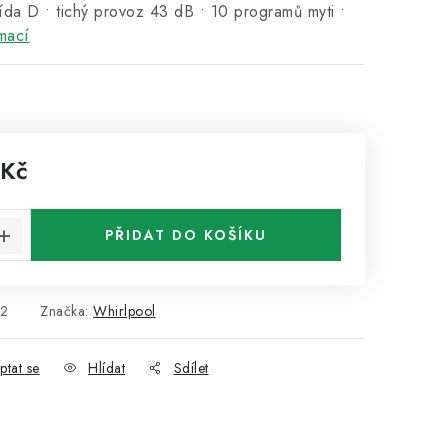
řída D • tichý provoz 43 dB • 10 programů myti •
mací
 Kč
:
PŘIDAT DO KOŠÍKU
2
Značka:
Whirlpool
ptat se
Hlídat
Sdílet