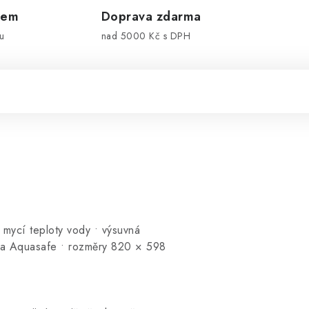
dem
Doprava zdarma
u
nad 5000 Kč s DPH
 mycí teploty vody • výsuvná
p a Aquasafe • rozměry 820 × 598