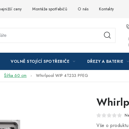
ejnižší ceny
Montáže spotřebičů
O nás
Kontakty
VOLNĚ STOJÍCÍ SPOTŘEBIČE
DŘEZY A BATERIE
Šířka 60 cm
Whirlpool WIP 4T233 PFEG
Whirl
N
Vše o produktu