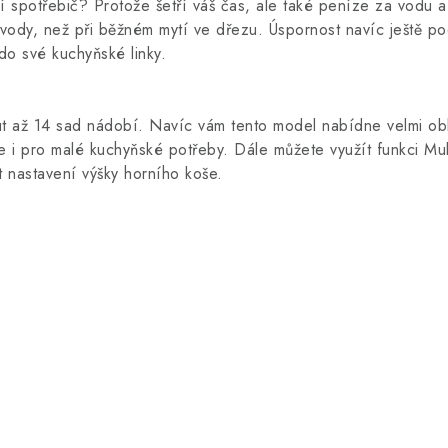
 spotřebič? Protože šetří váš čas, ale také peníze za vodu a 
y, než při běžném mytí ve dřezu. Úspornost navíc ještě podt
 do své kuchyňské linky.
t až 14 sad nádobí. Navíc vám tento model nabídne velmi obl
e i pro malé kuchyňské potřeby. Dále můžete využít funkci Mul
t nastavení výšky horního koše.