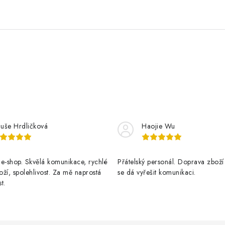
luše Hrdličková
Haojie Wu
e-shop. Skvělá komunikace, rychlé
Přátelský personál. Doprava zboží
ží, spolehlivost. Za mě naprostá
se dá vyřešit komunikaci.
t.