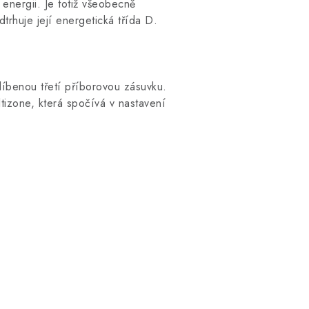
energii. Je totiž všeobecně
rhuje její energetická třída D.
íbenou třetí příborovou zásuvku.
tizone, která spočívá v nastavení