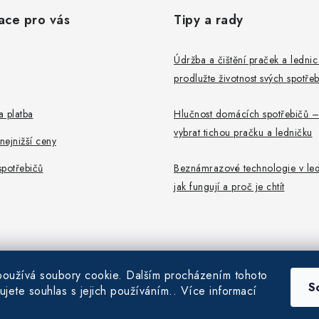
ace pro vás
Tipy a rady
Údržba a čištění praček a ledni
prodlužte životnost svých spotře
 platba
Hlučnost domácích spotřebičů –
vybrat tichou pračku a ledničku
ejnižší ceny
potřebičů
Beznámrazové technologie v led
jak fungují a proč je chtít
oužívá soubory cookie. Dalším procházením tohoto
S
ujete souhlas s jejich používáním.. Více informací
6
Pračky-Ledničky.cz
. Všechna práva vyhrazena.
|
Obchodní podmínky
|
Ochrana