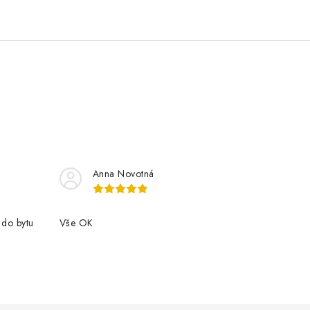
Anna Novotná
 do bytu
Vše OK