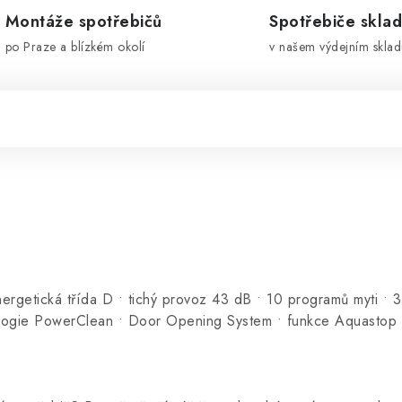
Montáže spotřebičů
Spotřebiče skla
po Praze a blízkém okolí
v našem výdejním sklad
rgetická třída D • tichý provoz 43 dB • 10 programů myti • 3
hnologie PowerClean • Door Opening System • funkce Aquasto