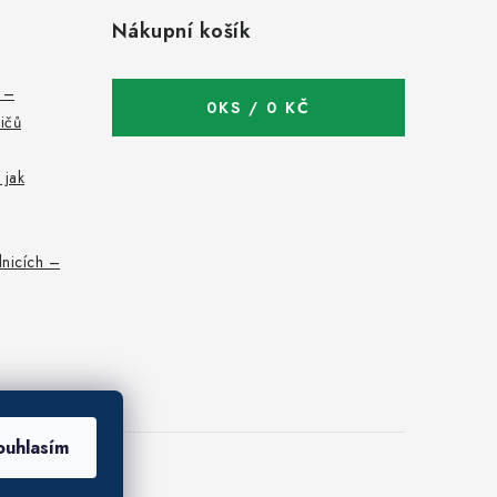
Nákupní košík
c –
0
KS /
0 KČ
bičů
 jak
nicích –
ouhlasím
 osobních údajů