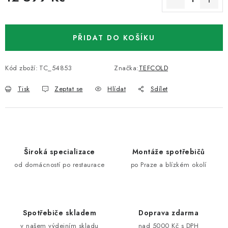
Měrná cena:
PŘIDAT DO KOŠÍKU
Kód zboží:
TC_54853
Značka:
TEFCOLD
Tisk
Zeptat se
Hlídat
Sdílet
Široká specializace
Montáže spotřebičů
od domácností po restaurace
po Praze a blízkém okolí
Spotřebiče skladem
Doprava zdarma
v našem výdejním skladu
nad 5000 Kč s DPH