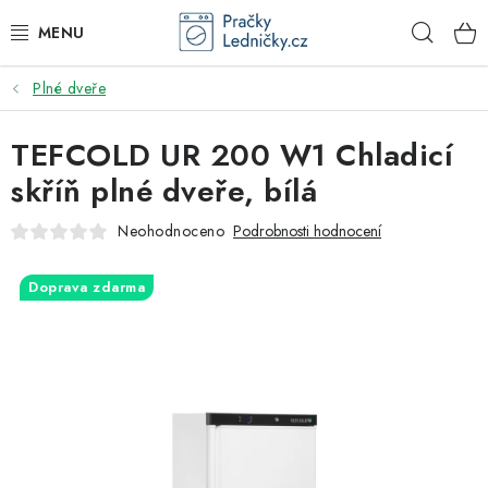
Přejít
Hleda
na
obsah
Plné dveře
DODAVATEL
TEFCOLD UR 200 W1 Chladicí
VESTAVNÉ SPOTŘEBIČE
skříň plné dveře, bílá
VOLNĚ STOJÍCÍ SPOTŘEBIČE
Neohodnoceno
Podrobnosti hodnocení
DŘEZY A BATERIE
Doprava zdarma
ODSAVAČE PAR
DRTIČE ODPADU
GASTRO