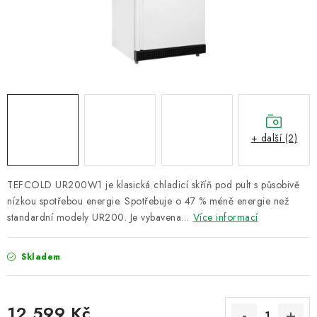
ZNAČKY
Recenze
Akce
Doprava a platba
Garance nejnižší ceny
Montáže spotřebičů
O nás
Kontakty
+ další (2)
TEFCOLD UR200W1 je klasická chladicí skříň pod pult s působivě
nízkou spotřebou energie. Spotřebuje o 47 % méně energie než
standardní modely UR200. Je vybavena…
Více informací
Skladem
12 599 Kč