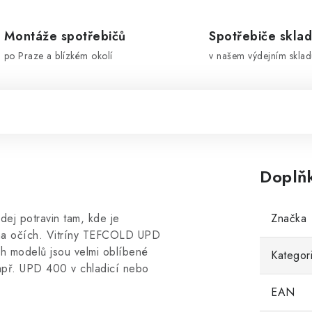
Montáže spotřebičů
Spotřebiče skla
po Praze a blízkém okolí
v našem výdejním sklad
Doplň
dej potravin tam, kde je
Značka
 na očích. Vitríny TEFCOLD UPD
ch modelů jsou velmi oblíbené
Kategor
např. UPD 400 v chladicí nebo
EAN