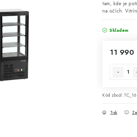
tam, kde je pot
na očích. Vit
Skladem
11 990
Měrná cena
Kód zboží:
TC_1
Tisk
Ze