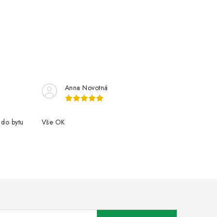
Anna Novotná
 do bytu
Vše OK