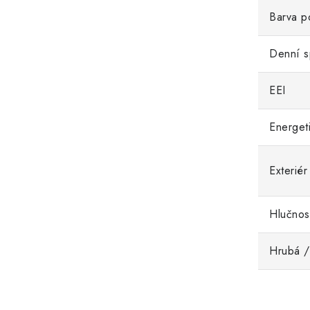
Barva po
Denní s
EEI
Energeti
Exteriér
Hlučnos
Hrubá /