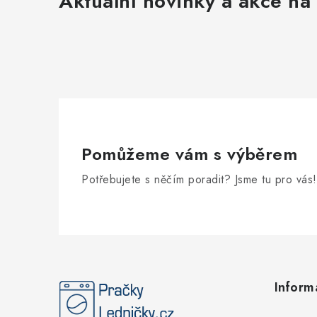
Aktuální novinky a akce na 
Pomůžeme vám s výběrem
Potřebujete s něčím poradit? Jsme tu pro vás!
Z
á
Inform
p