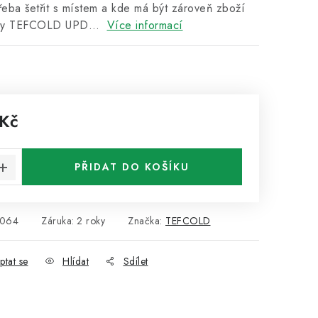
řeba šetřit s místem a kde má být zároveň zboží
ríny TEFCOLD UPD…
Více informací
 Kč
:
PŘIDAT DO KOŠÍKU
6064
Záruka
:
2 roky
Značka:
TEFCOLD
ptat se
Hlídat
Sdílet