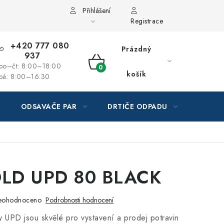
Přihlášení
Registrace
+420 777 080
Prázdný
937
po–čt: 8:00–18:00
NÁKUPNÍ
košík
pá: 8:00–16:30
KOŠÍK
ODSAVAČE PAR
DRTIČE ODPADU
GAST
LD UPD 80 BLACK
eohodnoceno
Podrobnosti hodnocení
ny UPD jsou skvělé pro vystavení a prodej potravin