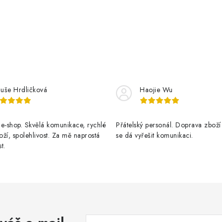
luše Hrdličková
Haojie Wu
e-shop. Skvělá komunikace, rychlé
Přátelský personál. Doprava zboží
ží, spolehlivost. Za mě naprostá
se dá vyřešit komunikaci.
t.