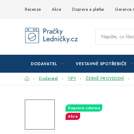
Přejít
Recenze
Akce
Doprava a platba
Garance n
na
obsah
DODAVATEL
VESTAVNÉ SPOTŘEBIČE
Domů
Dodavatel
TIPY
ČERNÉ PROVEDENÍ
Doprava zdarma
Akce