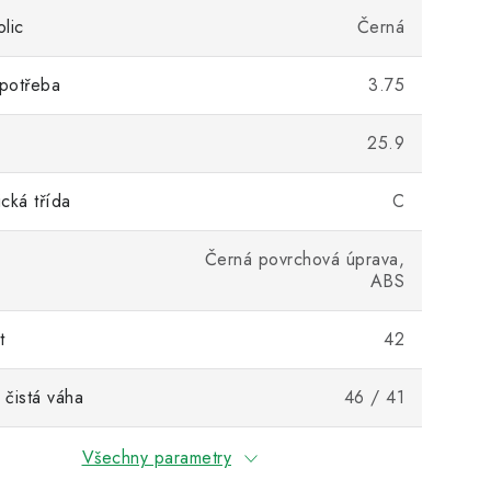
lic
Černá
potřeba
3.75
25.9
cká třída
C
Černá povrchová úprava,
ABS
t
42
 čistá váha
46 / 41
Všechny parametry