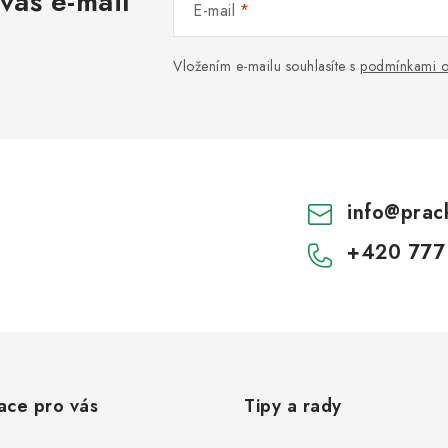
váš e-mail
E-mail
Vložením e-mailu souhlasíte s
podmínkami o
info
@
prac
+420 777
ace pro vás
Tipy a rady