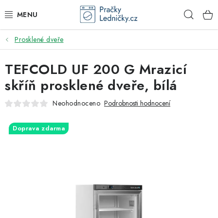
Přejít
Hleda
na
obsah
Prosklené dveře
DODAVATEL
TEFCOLD UF 200 G Mrazicí
VESTAVNÉ SPOTŘEBIČE
skříň prosklené dveře, bílá
VOLNĚ STOJÍCÍ SPOTŘEBIČE
Neohodnoceno
Podrobnosti hodnocení
DŘEZY A BATERIE
Doprava zdarma
ODSAVAČE PAR
DRTIČE ODPADU
GASTRO