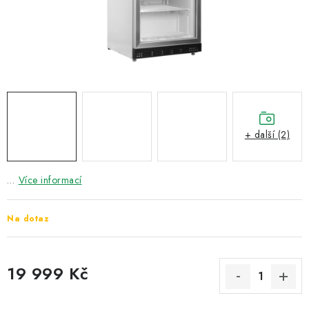
ZNAČKY
Recenze
Akce
Doprava a platba
Garance nejnižší ceny
Montáže spotřebičů
O nás
Kontakty
+ další (2)
…
Více informací
Na dotaz
19 999 Kč
Měrná cena: