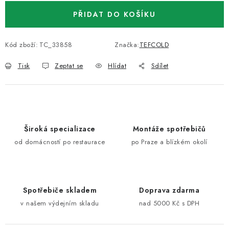
PŘIDAT DO KOŠÍKU
Kód zboží:
TC_33858
Značka:
TEFCOLD
Tisk
Zeptat se
Hlídat
Sdílet
Široká specializace
Montáže spotřebičů
od domácností po restaurace
po Praze a blízkém okolí
Spotřebiče skladem
Doprava zdarma
v našem výdejním skladu
nad 5000 Kč s DPH