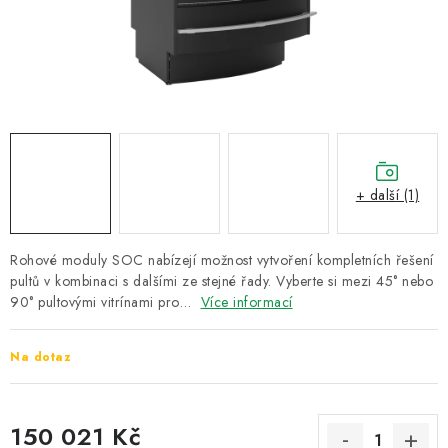
ZNAČKY
Recenze
Akce
Doprava a platba
Garance nejnižší ceny
Montáže spotřebičů
O nás
Kontakty
+ další (1)
Rohové moduly SOC nabízejí možnost vytvoření kompletních řešení
pultů v kombinaci s dalšími ze stejné řady. Vyberte si mezi 45° nebo
90° pultovými vitrínami pro…
Více informací
Na dotaz
150 021 Kč