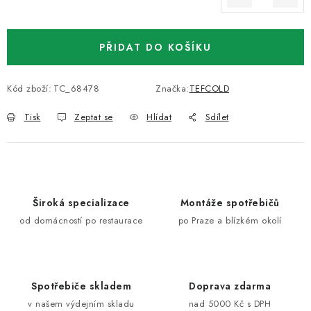
Měrná cena:
PŘIDAT DO KOŠÍKU
Kód zboží:
TC_68478
Značka:
TEFCOLD
Tisk
Zeptat se
Hlídat
Sdílet
Široká specializace
Montáže spotřebičů
od domácností po restaurace
po Praze a blízkém okolí
Spotřebiče skladem
Doprava zdarma
v našem výdejním skladu
nad 5000 Kč s DPH