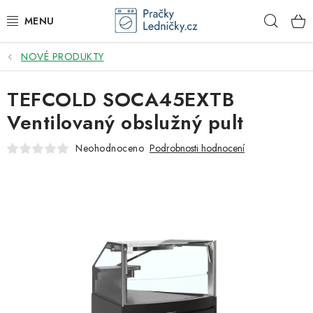
Přejít
Hleda
na
obsah
NOVÉ PRODUKTY
DODAVATEL
TEFCOLD SOCA45EXTB
VESTAVNÉ SPOTŘEBIČE
Ventilovaný obslužný pult
VOLNĚ STOJÍCÍ SPOTŘEBIČE
Neohodnoceno
Podrobnosti hodnocení
DŘEZY A BATERIE
ODSAVAČE PAR
DRTIČE ODPADU
GASTRO