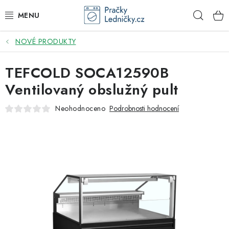
Přejít
Hleda
na
obsah
NOVÉ PRODUKTY
DODAVATEL
TEFCOLD SOCA12590B
VESTAVNÉ SPOTŘEBIČE
Ventilovaný obslužný pult
VOLNĚ STOJÍCÍ SPOTŘEBIČE
Neohodnoceno
Podrobnosti hodnocení
DŘEZY A BATERIE
ODSAVAČE PAR
DRTIČE ODPADU
GASTRO