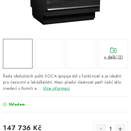
ZNAČKY
Recenze
Akce
Doprava a platba
Garance nejnižší ceny
Montáže spotřebičů
O nás
Kontakty
+ další (2)
Řada obslužných pultů SOCA spojuje styl s funkčností a je ideální
pro řeznictví a lahůdkářství. Mezi přední vlastnosti patří čelní sklo
zvedací s tlumiči a…
Více informací
Skladem
147 736 Kč