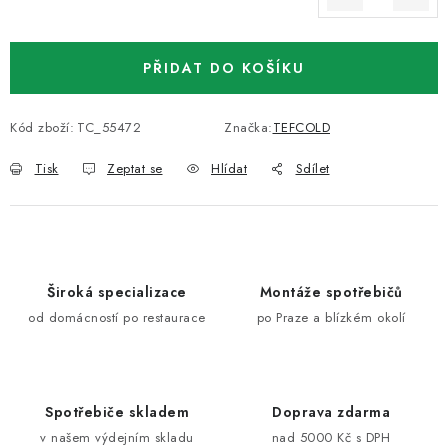
Měrná cena:
PŘIDAT DO KOŠÍKU
Kód zboží:
TC_55472
Značka:
TEFCOLD
Tisk
Zeptat se
Hlídat
Sdílet
Široká specializace
Montáže spotřebičů
od domácností po restaurace
po Praze a blízkém okolí
Spotřebiče skladem
Doprava zdarma
v našem výdejním skladu
nad 5000 Kč s DPH