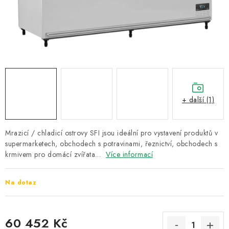
ZNAČKY
Recenze
Akce
Doprava a platba
Garance nejnižší ceny
Montáže spotřebičů
O nás
Kontakty
+ další (1)
Mrazicí / chladicí ostrovy SFI jsou ideální pro vystavení produktů v
supermarketech, obchodech s potravinami, řeznictví, obchodech s
krmivem pro domácí zvířata…
Více informací
Na dotaz
60 452 Kč