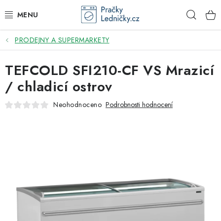
Přejít
Hleda
na
obsah
PRODEJNY A SUPERMARKETY
DODAVATEL
TEFCOLD SFI210-CF VS Mrazicí
VESTAVNÉ SPOTŘEBIČE
/ chladicí ostrov
VOLNĚ STOJÍCÍ SPOTŘEBIČE
Neohodnoceno
Podrobnosti hodnocení
DŘEZY A BATERIE
ODSAVAČE PAR
DRTIČE ODPADU
GASTRO