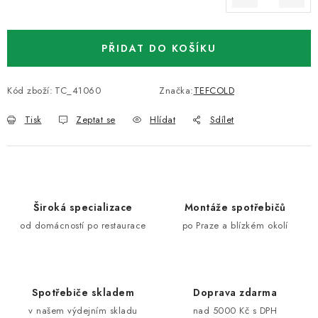
Měrná cena:
PŘIDAT DO KOŠÍKU
Kód zboží:
TC_41060
Značka:
TEFCOLD
Tisk
Zeptat se
Hlídat
Sdílet
Široká specializace
Montáže spotřebičů
od domácností po restaurace
po Praze a blízkém okolí
Spotřebiče skladem
Doprava zdarma
v našem výdejním skladu
nad 5000 Kč s DPH