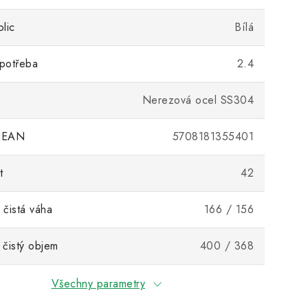
lic
Bílá
potřeba
2.4
Nerezová ocel SS304
 EAN
5708181355401
t
42
 čistá váha
166 / 156
 čistý objem
400 / 368
Všechny parametry