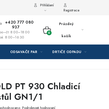
Přihlášení
Registrace
+420 777 080
Prázdný
937
po–čt: 8:00–18:00
NÁKUPNÍ
košík
pá: 8:00–16:30
KOŠÍK
ODSAVAČE PAR
DRTIČE ODPADU
GAST
LD PT 930 Chladicí
stůl GN1/1
eohodnoceno
Podrobnosti hodnocení