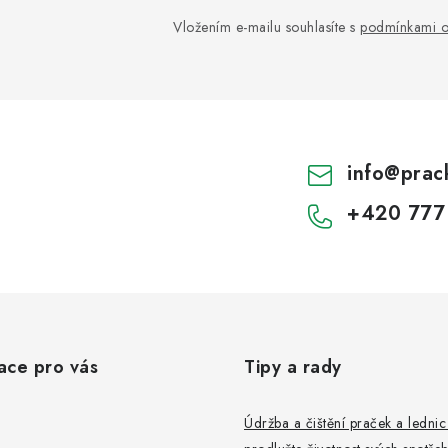
Vložením e-mailu souhlasíte s
podmínkami o
info
@
prac
+420 777
ace pro vás
Tipy a rady
Údržba a čištění praček a ledni