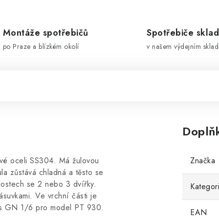
Montáže spotřebičů
Spotřebiče skla
po Praze a blízkém okolí
v našem výdejním sklad
Doplň
ové oceli SS304. Má žulovou
Značka
ula zůstává chladná a těsto se
ikostech se 2 nebo 3 dvířky.
Kategor
ásuvkami. Ve vrchní části je
ks GN 1/6 pro model PT 930.
EAN