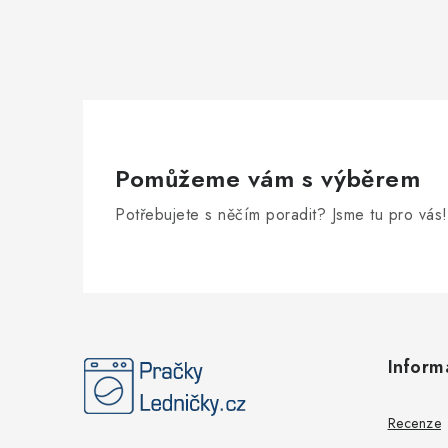
Pomůžeme vám s výběrem
Potřebujete s něčím poradit? Jsme tu pro vás!
Z
á
Inform
p
a
Recenze