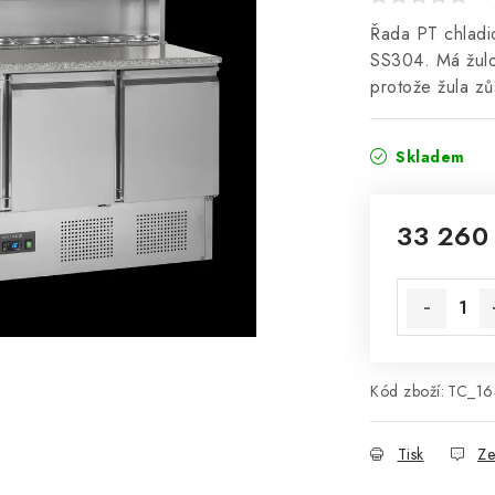
Řada PT chladic
SS304. Má žulov
protože žula z
Skladem
33 260
Měrná cena
Kód zboží:
TC_16
Tisk
Ze