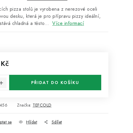
ích pizza stolů je vyrobena z nerezové oceli
ou desku, která je pro přípravu pizzy ideální,
ůstává chladná a těsto…
Více informací
 Kč
:
PŘIDAT DO KOŠÍKU
456
Značka:
TEFCOLD
ptat se
Hlídat
Sdílet