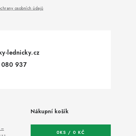
chrany osobních údajů
ky-lednicky.cz
 080 937
Nákupní košík
c –
0
KS /
0 KČ