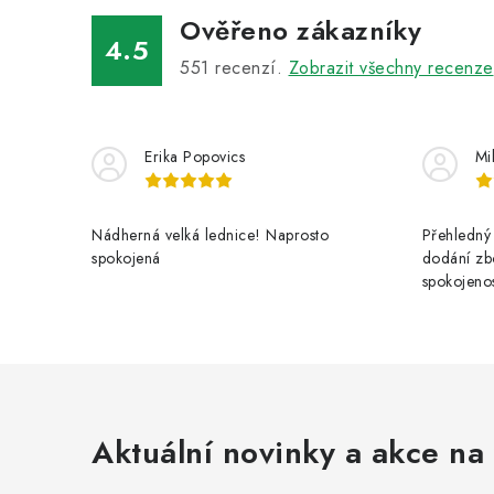
Ověřeno zákazníky
4.5
551
recenzí.
Zobrazit všechny recenze
Erika Popovics
Mi
Nádherná velká lednice! Naprosto
Přehledný 
spokojená
dodání zbo
spokojenos
Aktuální novinky a akce na 