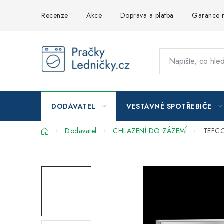
Přejít
Recenze
Akce
Doprava a platba
Garance n
na
obsah
DODAVATEL
VESTAVNÉ SPOTŘEBIČE
Domů
Dodavatel
CHLAZENÍ DO ZÁZEMÍ
TEFCO