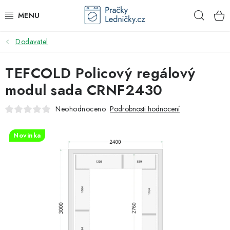
Přejít
Hleda
na
obsah
Dodavatel
DODAVATEL
TEFCOLD Policový regálový
VESTAVNÉ SPOTŘEBIČE
modul sada CRNF2430
VOLNĚ STOJÍCÍ SPOTŘEBIČE
Neohodnoceno
Podrobnosti hodnocení
DŘEZY A BATERIE
Novinka
ODSAVAČE PAR
DRTIČE ODPADU
GASTRO