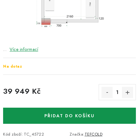
ZNAČKY
Recenze
Akce
Doprava a platba
Garance nejnižší ceny
Montáže spotřebičů
O nás
Kontakty
…
Více informací
Na dotaz
39 949 Kč
Měrná cena:
PŘIDAT DO KOŠÍKU
Kód zboží:
TC_45722
Značka:
TEFCOLD