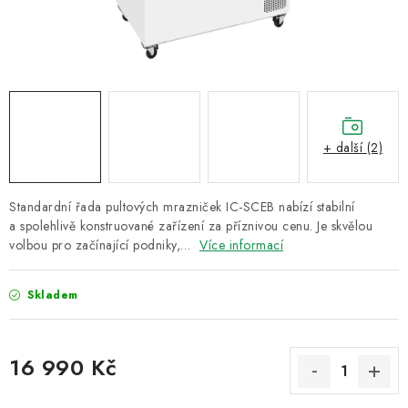
ZNAČKY
Recenze
Akce
Doprava a platba
Garance nejnižší ceny
Montáže spotřebičů
O nás
Kontakty
+ další (2)
Standardní řada pultových mrazniček IC-SCEB nabízí stabilní
a spolehlivě konstruované zařízení za příznivou cenu. Je skvělou
volbou pro začínající podniky,…
Více informací
Skladem
16 990 Kč
Měrná cena: