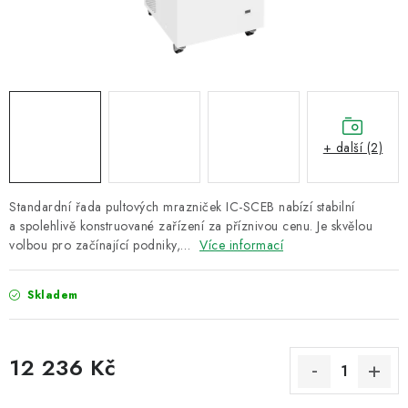
ZNAČKY
Recenze
Akce
Doprava a platba
Garance nejnižší ceny
Montáže spotřebičů
O nás
Kontakty
+ další (2)
Standardní řada pultových mrazniček IC-SCEB nabízí stabilní
a spolehlivě konstruované zařízení za příznivou cenu. Je skvělou
volbou pro začínající podniky,…
Více informací
Skladem
12 236 Kč
Měrná cena: