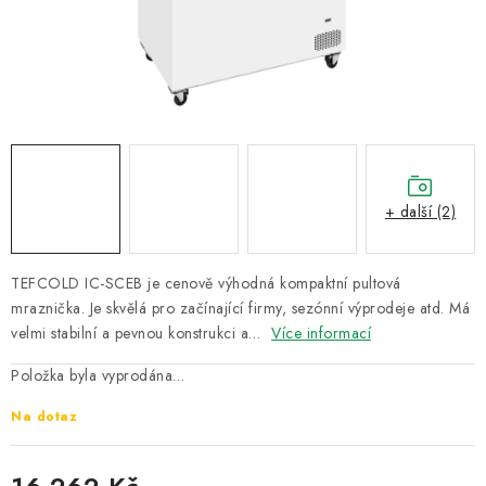
ZNAČKY
Recenze
Akce
Doprava a platba
Garance nejnižší ceny
Montáže spotřebičů
O nás
Kontakty
+ další (2)
TEFCOLD IC-SCEB je cenově výhodná kompaktní pultová
mraznička. Je skvělá pro začínající firmy, sezónní výprodeje atd. Má
velmi stabilní a pevnou konstrukci a…
Více informací
Položka byla vyprodána…
Na dotaz