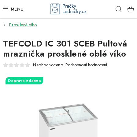
Přejít
Hleda
na
obsah
Prosklené víko
DODAVATEL
TEFCOLD IC 301 SCEB Pultová
VESTAVNÉ SPOTŘEBIČE
mraznička prosklené oblé víko
VOLNĚ STOJÍCÍ SPOTŘEBIČE
Neohodnoceno
Podrobnosti hodnocení
DŘEZY A BATERIE
Doprava zdarma
ODSAVAČE PAR
DRTIČE ODPADU
GASTRO