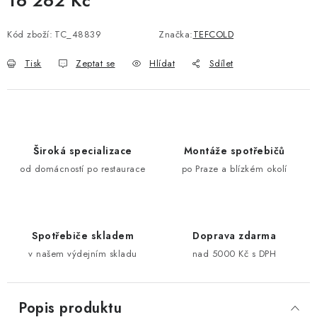
16 262 Kč
Měrná cena:
Kód zboží:
TC_48839
Značka:
TEFCOLD
Tisk
Zeptat se
Hlídat
Sdílet
Široká specializace
Montáže spotřebičů
od domácností po restaurace
po Praze a blízkém okolí
Spotřebiče skladem
Doprava zdarma
v našem výdejním skladu
nad 5000 Kč s DPH
Popis produktu