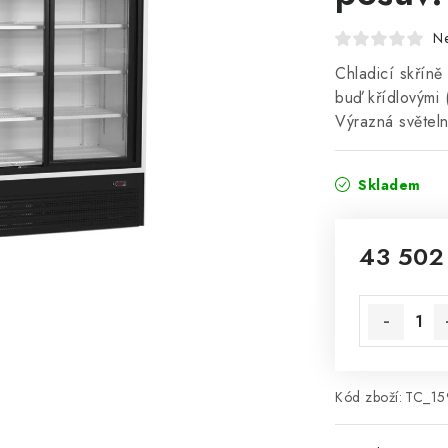
N
Chladicí skříně
buď křídlovými
Výrazná světel
Skladem
43 502
Měrná cena
Kód zboží:
TC_15