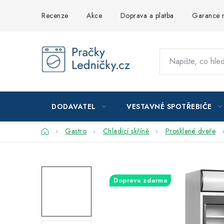
Přejít
Recenze
Akce
Doprava a platba
Garance n
na
obsah
DODAVATEL
VESTAVNÉ SPOTŘEBIČE
Domů
Gastro
Chladicí skříně
Prosklené dveře
Doprava zdarma