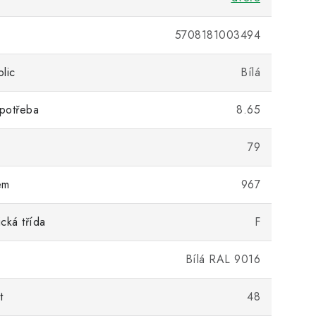
5708181003494
lic
Bílá
potřeba
8.65
79
em
967
cká třída
F
Bílá RAL 9016
t
48