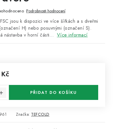
eohodnoceno
Podrobnosti hodnocení
 FSC jsou k dispozici ve více šířkách a s dveřmi
 (označení H) nebo posuvnými (označení S).
ná nástavba v horní části…
Více informací
 Kč
:
PŘIDAT DO KOŠÍKU
961
Značka:
TEFCOLD