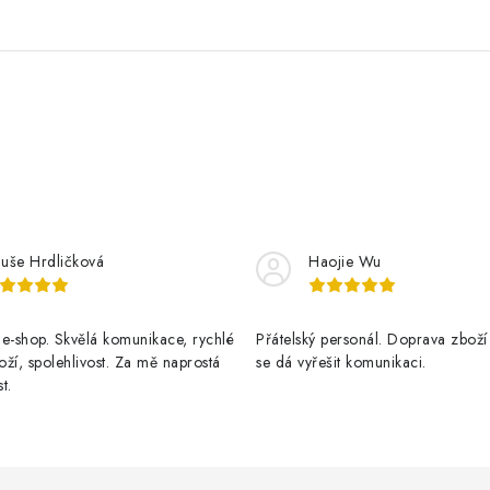
luše Hrdličková
Haojie Wu
e-shop. Skvělá komunikace, rychlé
Přátelský personál. Doprava zboží
ží, spolehlivost. Za mě naprostá
se dá vyřešit komunikaci.
t.