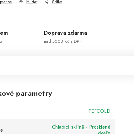
ptat se
Hlídat
Sdílet
dem
Doprava zdarma
u
nad 5000 Kč s DPH
kové parametry
TEFCOLD
Chladicí skříně - Prosklené
ie
dveře