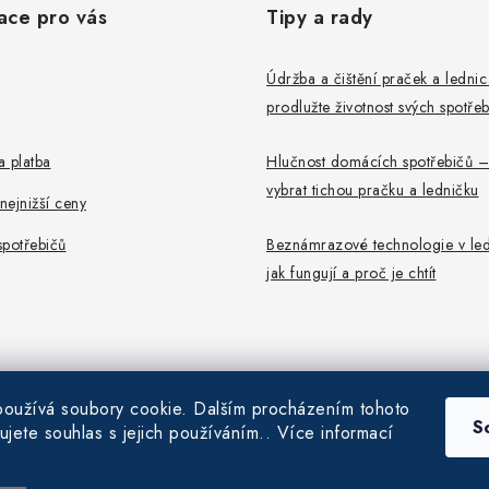
ace pro vás
Tipy a rady
Údržba a čištění praček a ledni
prodlužte životnost svých spotře
 platba
Hlučnost domácích spotřebičů –
vybrat tichou pračku a ledničku
ejnižší ceny
potřebičů
Beznámrazové technologie v led
jak fungují a proč je chtít
oužívá soubory cookie. Dalším procházením tohoto
S
ujete souhlas s jejich používáním.. Více informací
6
Pračky-Ledničky.cz
. Všechna práva vyhrazena.
|
Obchodní podmínky
|
Ochrana