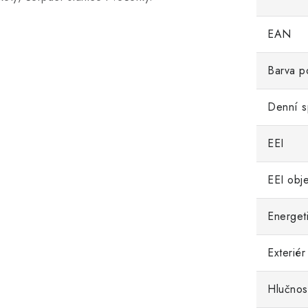
EAN
Barva po
Denní s
EEI
EEI obj
Energeti
Exteriér
Hlučnos