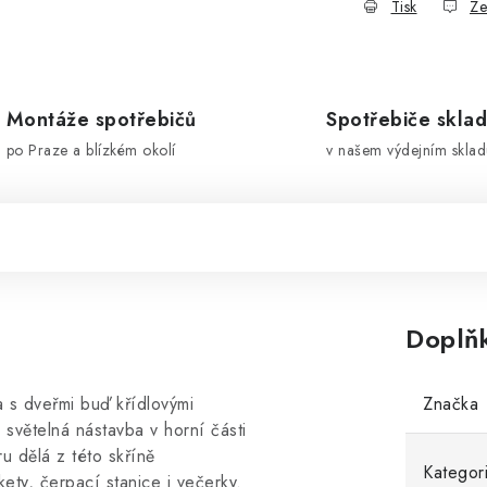
Tisk
Ze
Montáže spotřebičů
Spotřebiče skla
po Praze a blízkém okolí
v našem výdejním sklad
Doplň
a s dveřmi buď křídlovými
Značka
světelná nástavba v horní části
ru dělá z této skříně
Kategor
ety, čerpací stanice i večerky.