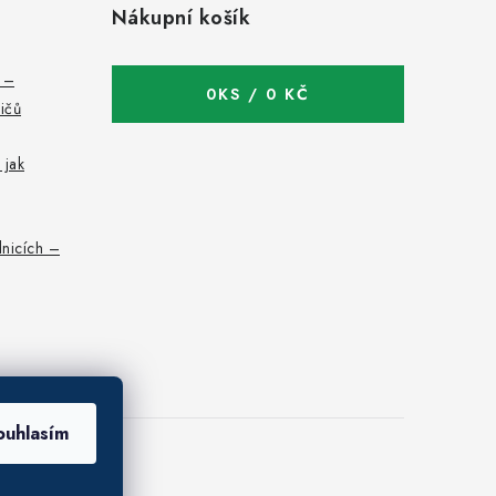
Nákupní košík
c –
0
KS /
0 KČ
bičů
 jak
nicích –
ouhlasím
 osobních údajů