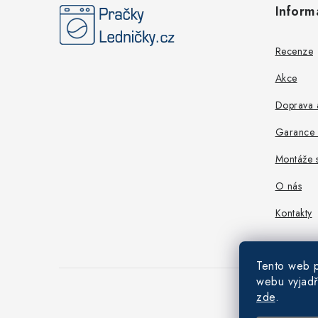
Inform
p
a
Recenze
t
Akce
í
Doprava a
Garance n
Montáže s
O nás
Kontakty
Tento web p
webu vyjadř
zde
.
Copyright 202