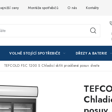
ejnižší ceny
Montáže spotřebičů
O nás
Kontakty
VOLNĚ STOJÍCÍ SPOTŘEBIČE
DŘEZY A BATERIE
TEFCOLD FSC 1200 S Chladicí skříň prosklené posuv. dveře
TEFCO
Chladi
posuv.