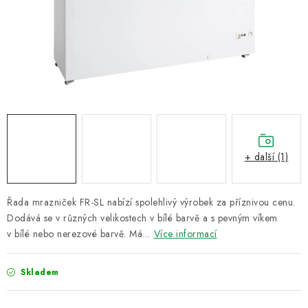
ZNAČKY
Recenze
Akce
Doprava a platba
Garance nejnižší ceny
Montáže spotřebičů
O nás
Kontakty
+ další (1)
Řada mrazniček FR-SL nabízí spolehlivý výrobek za příznivou cenu.
Dodává se v různých velikostech v bílé barvě a s pevným víkem
v bílé nebo nerezové barvě. Má…
Více informací
Skladem