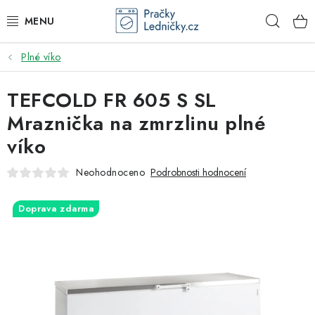
Přejít
Hleda
na
obsah
Plné víko
DODAVATEL
TEFCOLD FR 605 S SL
VESTAVNÉ SPOTŘEBIČE
Mraznička na zmrzlinu plné
VOLNĚ STOJÍCÍ SPOTŘEBIČE
víko
DŘEZY A BATERIE
Neohodnoceno
Podrobnosti hodnocení
ODSAVAČE PAR
Doprava zdarma
DRTIČE ODPADU
GASTRO