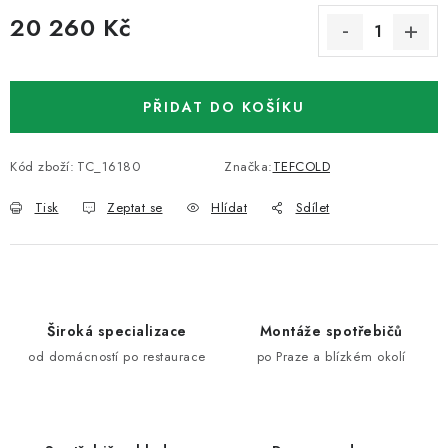
20 260 Kč
Měrná cena:
PŘIDAT DO KOŠÍKU
Kód zboží:
TC_16180
Značka:
TEFCOLD
Tisk
Zeptat se
Hlídat
Sdílet
Široká specializace
Montáže spotřebičů
od domácností po restaurace
po Praze a blízkém okolí