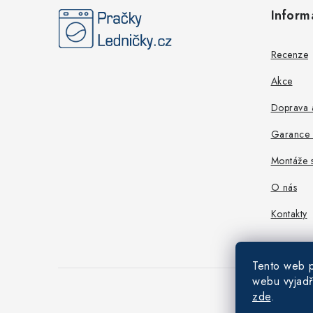
á
Inform
p
a
Recenze
t
Akce
í
Doprava a
Garance n
Montáže s
O nás
Kontakty
Tento web p
webu vyjadř
zde
.
Copyright 202