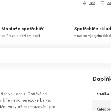
Tisk
Ze
Montáže spotřebičů
Spotřebiče skla
po Praze a blízkém okolí
v našem výdejním sklad
Doplň
Značka
příznivou cenu. Dodává se
 v bílé nebo nerezové barvě.
ádění vody při rozmrazování pro
Kategor