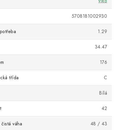
víko
5708181002930
potřeba
1.29
34.47
em
176
cká třída
C
Bílá
t
42
 čistá váha
48 / 43