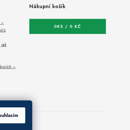
Nákupní košík
c –
0
KS /
0 KČ
bičů
 jak
nicích –
ouhlasím
 osobních údajů