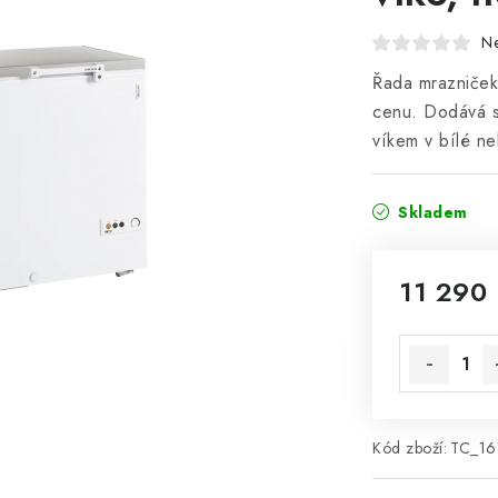
N
Řada mrazniček
cenu. Dodává s
víkem v bílé n
Skladem
11 290
Měrná cena
Kód zboží:
TC_16