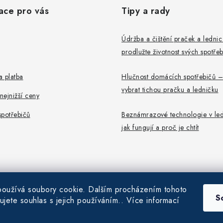
ace pro vás
Tipy a rady
Údržba a čištění praček a ledni
prodlužte životnost svých spotře
 platba
Hlučnost domácích spotřebičů –
vybrat tichou pračku a ledničku
ejnižší ceny
potřebičů
Beznámrazové technologie v led
jak fungují a proč je chtít
oužívá soubory cookie. Dalším procházením tohoto
S
ujete souhlas s jejich používáním.. Více informací
6
Pračky-Ledničky.cz
. Všechna práva vyhrazena.
|
Obchodní podmínky
|
Ochrana