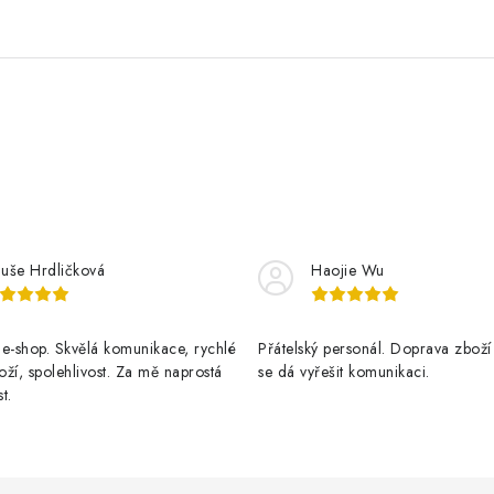
luše Hrdličková
Haojie Wu
e-shop. Skvělá komunikace, rychlé
Přátelský personál. Doprava zboží
ží, spolehlivost. Za mě naprostá
se dá vyřešit komunikaci.
t.