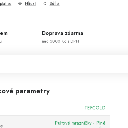
ptat se
Hlídat
Sdílet
dem
Doprava zdarma
u
nad 5000 Kč s DPH
kové parametry
TEFCOLD
Pultové mrazničky - Plné
ie