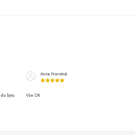
Anna Novotná
 do bytu
Vše OK