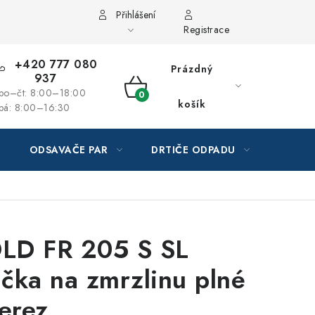
Přihlášení
Registrace
+420 777 080
Prázdný
937
po–čt: 8:00–18:00
NÁKUPNÍ
košík
pá: 8:00–16:30
KOŠÍK
ODSAVAČE PAR
DRTIČE ODPADU
GAST
LD FR 205 S SL
čka na zmrzlinu plné
nerez