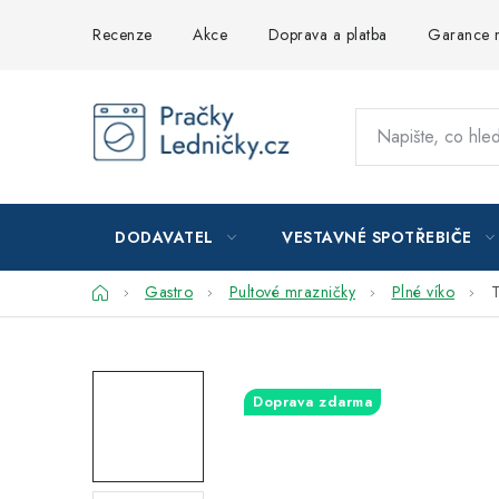
Přejít
Recenze
Akce
Doprava a platba
Garance n
na
obsah
DODAVATEL
VESTAVNÉ SPOTŘEBIČE
Domů
Gastro
Pultové mrazničky
Plné víko
T
Doprava zdarma