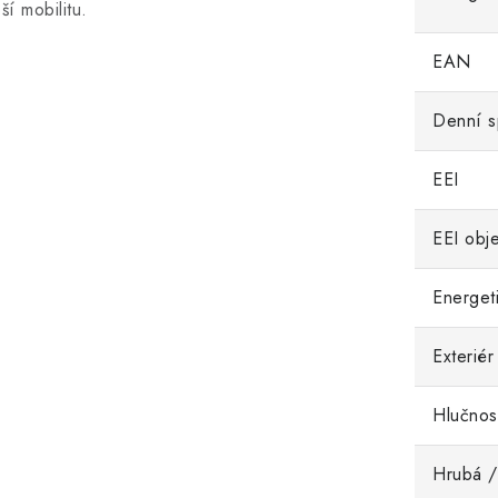
ší mobilitu.
EAN
Denní s
EEI
EEI obj
Energeti
Exteriér
Hlučnos
Hrubá /