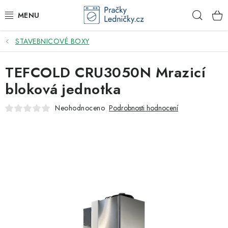
Přejít
Hleda
na
obsah
STAVEBNICOVÉ BOXY
DODAVATEL
TEFCOLD CRU3050N Mrazicí
VESTAVNÉ SPOTŘEBIČE
bloková jednotka
VOLNĚ STOJÍCÍ SPOTŘEBIČE
Neohodnoceno
Podrobnosti hodnocení
DŘEZY A BATERIE
ODSAVAČE PAR
DRTIČE ODPADU
GASTRO