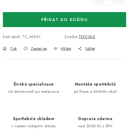
Měrná cena:
PŘIDAT DO KOŠÍKU
Kód zboží:
TC_43941
Značka:
TEFCOLD
Tisk
Zeptat se
Hlídat
Sdílet
Široká specializace
Montáže spotřebičů
od domácností po restaurace
po Praze a blízkém okolí
Spotřebiče skladem
Doprava zdarma
v našem výdejním skladu
nad 5000 Kč s DPH