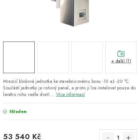
ZNAČKY
Recenze
Akce
Doprava a platba
Garance nejnižší ceny
Montáže spotřebičů
O nás
Kontakty
+ další (1)
Mrazicí bloková jednotka ke stavebnicovému boxu -10 až -20 °C.
Součástí jednotky je rohový panel, a proto ji lze instalovat pouze do
levého rohu vedle dveří…
Více informací
Skladem
53 540 Kč