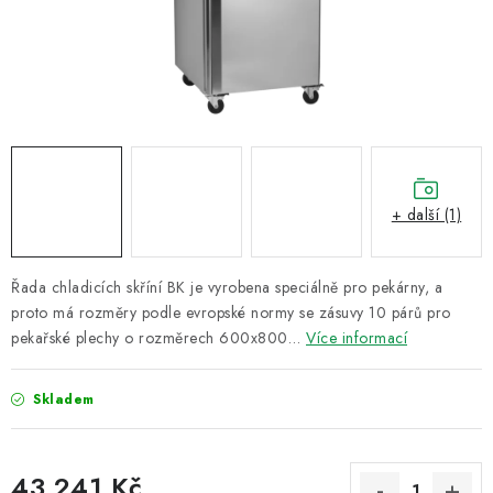
ZNAČKY
Recenze
Akce
Doprava a platba
Garance nejnižší ceny
Montáže spotřebičů
O nás
Kontakty
+ další (1)
Řada chladicích skříní BK je vyrobena speciálně pro pekárny, a
proto má rozměry podle evropské normy se zásuvy 10 párů pro
pekařské plechy o rozměrech 600x800…
Více informací
Skladem
43 241 Kč