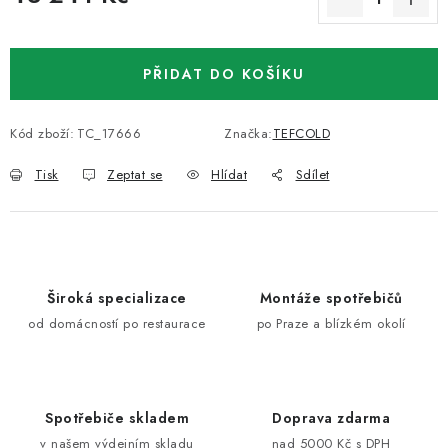
Měrná cena:
PŘIDAT DO KOŠÍKU
Kód zboží:
TC_17666
Značka:
TEFCOLD
Tisk
Zeptat se
Hlídat
Sdílet
Široká specializace
Montáže spotřebičů
od domácností po restaurace
po Praze a blízkém okolí
Spotřebiče skladem
Doprava zdarma
v našem výdejním skladu
nad 5000 Kč s DPH