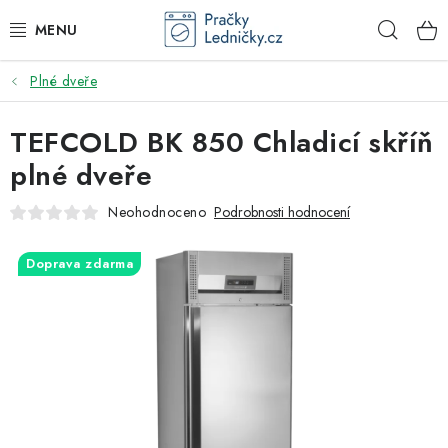
Přejít
Hleda
na
obsah
Plné dveře
DODAVATEL
TEFCOLD BK 850 Chladicí skříň
VESTAVNÉ SPOTŘEBIČE
plné dveře
VOLNĚ STOJÍCÍ SPOTŘEBIČE
Neohodnoceno
Podrobnosti hodnocení
DŘEZY A BATERIE
Doprava zdarma
ODSAVAČE PAR
DRTIČE ODPADU
GASTRO