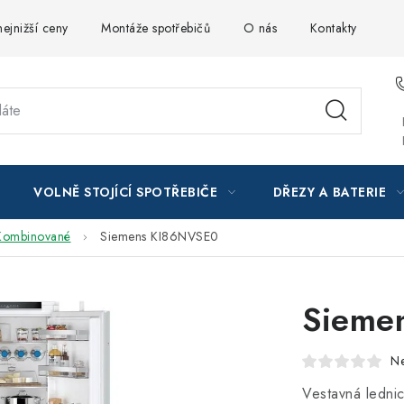
ejnižší ceny
Montáže spotřebičů
O nás
Kontakty
VOLNĚ STOJÍCÍ SPOTŘEBIČE
DŘEZY A BATERIE
Kombinované
Siemens KI86NVSE0
Sieme
N
Vestavná ledni