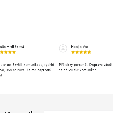
luše Hrdličková
Haojie Wu
e-shop. Skvělá komunikace, rychlé
Přátelský personál. Doprava zboží
ží, spolehlivost. Za mě naprostá
se dá vyřešit komunikaci.
t.