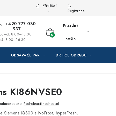
Přihlášení
Registrace
+420 777 080
Prázdný
937
po–čt: 8:00–18:00
NÁKUPNÍ
košík
pá: 8:00–16:30
KOŠÍK
ODSAVAČE PAR
DRTIČE ODPADU
GAST
ns KI86NVSE0
eohodnoceno
Podrobnosti hodnocení
ce Siemens iQ300 s NoFrost, hyperFresh,