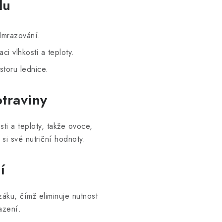
lu
dmrazování.
ci vlhkosti a teploty.
toru lednice.
traviny
ti a teploty, takže ovoce,
 si své nutriční hodnoty.
í
áku, čímž eliminuje nutnost
azení.