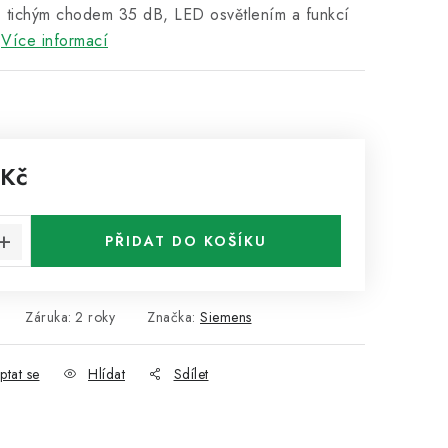
 tichým chodem 35 dB, LED osvětlením a funkcí
Více informací
 Kč
:
PŘIDAT DO KOŠÍKU
Záruka
:
2 roky
Značka:
Siemens
ptat se
Hlídat
Sdílet