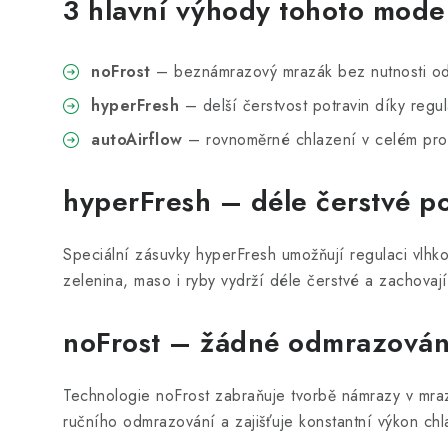
3 hlavní výhody tohoto mode
noFrost
– beznámrazový mrazák bez nutnosti o
hyperFresh
– delší čerstvost potravin díky regula
autoAirflow
– rovnoměrné chlazení v celém pros
hyperFresh – déle čerstvé po
Speciální zásuvky hyperFresh umožňují regulaci vlhkos
zelenina, maso i ryby vydrží déle čerstvé a zachovají
noFrost – žádné odmrazován
Technologie noFrost zabraňuje tvorbě námrazy v mraz
ručního odmrazování a zajišťuje konstantní výkon chl