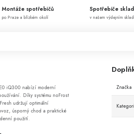
Montáže spotřebičů
Spotřebiče skla
po Praze a blízkém okolí
v našem výdejním sklad
Doplň
Značka
E0 iQ300 nabízí moderní
 používání. Díky systému noFrost
resh udržují optimální
Kategor
ovoz, úsporný chod a praktické
odenní použití.