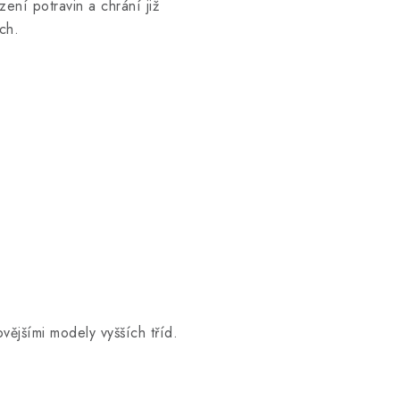
ení potravin a chrání již
ch.
vějšími modely vyšších tříd.