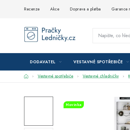
Přejít
Recenze
Akce
Doprava a platba
Garance n
na
obsah
DODAVATEL
VESTAVNÉ SPOTŘEBIČE
Domů
Vestavné spotřebiče
Vestavné chladničky
Novinka