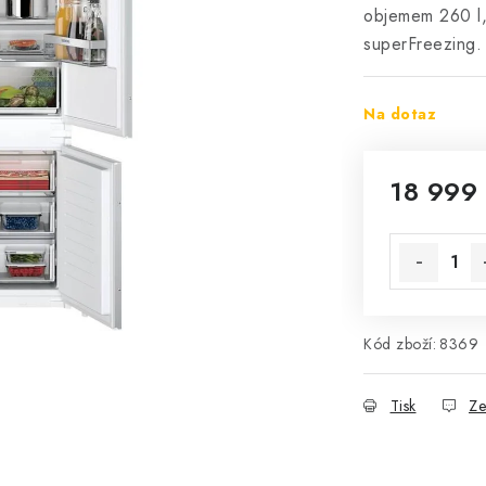
objemem 260 l,
superFreezing.
Na dotaz
18 999
Měrná cena
Kód zboží:
8369
Tisk
Ze