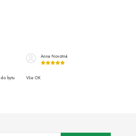
Anna Novotná
 do bytu
Vše OK