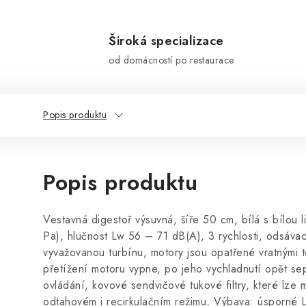
Široká specializace
od domácností po restaurace
Popis produktu
Popis produktu
Vestavná digestoř výsuvná, šíře 50 cm, bílá s bílou 
Pa), hlučnost Lw 56 – 71 dB(A), 3 rychlosti, odsávací
vyvažovanou turbínu, motory jsou opatřené vratnými te
přetížení motoru vypne, po jeho vychladnutí opět s
ovládání, kovové sendvičové tukové filtry, které lze
odtahovém i recirkulačním režimu, Výbava: úsporné 