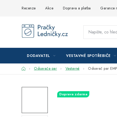
Přejít
Recenze
Akce
Doprava a platba
Garance n
na
obsah
DODAVATEL
VESTAVNÉ SPOTŘEBIČE
Domů
Odsavače par
Vestavné
Odsavač par EMP
Doprava zdarma