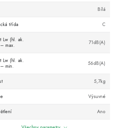
Bílá
cká třída
C
 Lw (hl. ak.
71dB(A)
 – max.
 Lw (hl. ak.
56dB(A)
 – min.
st
5,7kg
ie
Výsuvné
ětlení
Ano
Všechny parametry