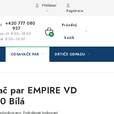
Přihlášení
Registrace
+420 777 080
Prázdný
937
po–čt: 8:00–18:00
NÁKUPNÍ
košík
pá: 8:00–16:30
KOŠÍK
ODSAVAČE PAR
DRTIČE ODPADU
GAST
ač par EMPIRE VD
0 Bílá
eohodnoceno
Podrobnosti hodnocení