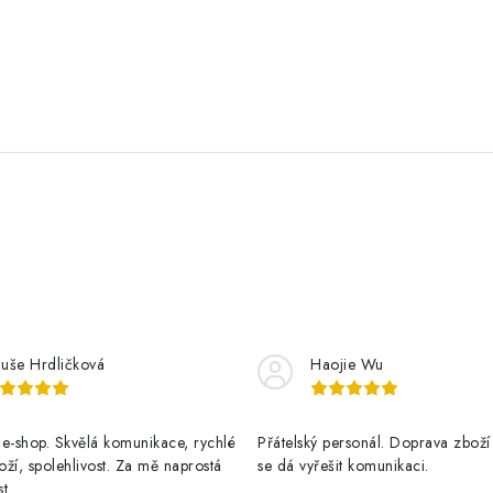
luše Hrdličková
Haojie Wu
e-shop. Skvělá komunikace, rychlé
Přátelský personál. Doprava zboží
ží, spolehlivost. Za mě naprostá
se dá vyřešit komunikaci.
t.