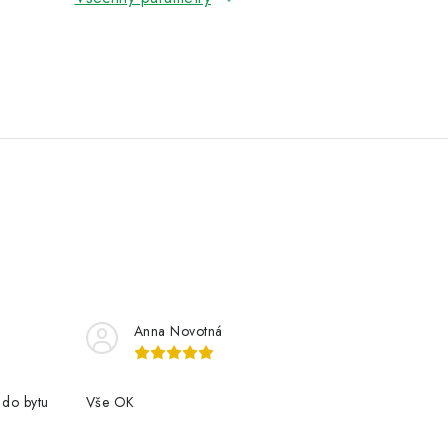
Anna Novotná
 do bytu
Vše OK