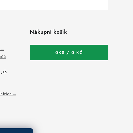
Nákupní košík
c –
0
KS /
0 KČ
bičů
 jak
nicích –