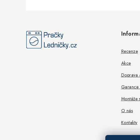
Z
á
Inform
p
a
Recenze
t
Akce
í
Doprava a
Garance n
Montáže s
O nás
Kontakty