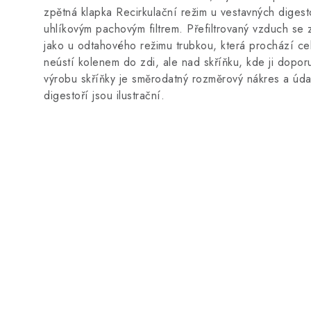
zpětná klapka Recirkulační režim u vestavných digest
uhlíkovým pachovým filtrem. Přefiltrovaný vzduch se
jako u odtahového režimu trubkou, která prochází cel
neústí kolenem do zdi, ale nad skříňku, kde ji dopo
výrobu skříňky je směrodatný rozměrový nákres a úd
digestoří jsou ilustrační.