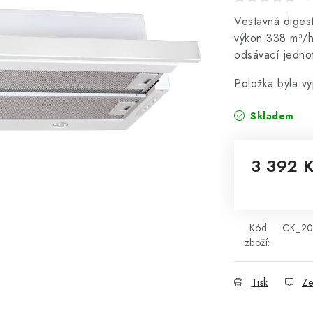
Vestavná digest
výkon 338 m³/h 
odsávací jedn
Položka byla 
Skladem
3 392 
Měrná cena
Kód
CK_2
zboží:
Tisk
Ze