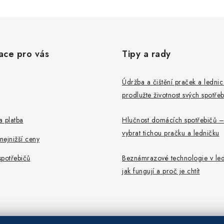
ace pro vás
Tipy a rady
Údržba a čištění praček a ledni
prodlužte životnost svých spotře
 platba
Hlučnost domácích spotřebičů –
vybrat tichou pračku a ledničku
ejnižší ceny
potřebičů
Beznámrazové technologie v led
jak fungují a proč je chtít