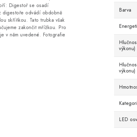
oří: Digestoř se osadí
Barva
 z digestoře odvádí obdobně
ou skříňkou. Tato trubka však
Energeti
ručujeme zakončit mřížkou. Pro
aje v něm uvedené. Fotografie
Hlučnost
výkonu)
Hlučnost
výkonu)
Hmotno
Kategor
LED osv