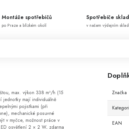
Montáže spotřebičů
Spotřebiče skla
po Praze a blízkém okolí
v našem výdejním sklad
Doplň
lištou, max. výkon 338 m³/h (15
Značka
 jednotky mají individuálně
pelnými pojistkami (při
Kategor
epne), mechanické posuvné
 mýt v myčce, možnost práce v
EAN
LED osvětlení 2 × 2 W, zdarma