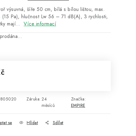
oř výsuvná, šíře 50 cm, bílá s bílou lištou, max.
(15 Pa), hlučnost Lw 56 – 71 dB(A), 3 rychlosti,
otky mají…
Více informací
vyprodána…
Kč
:
0805020
Záruka
:
24
Značka:
měsíců
EMPIRE
ptat se
Hlídat
Sdílet