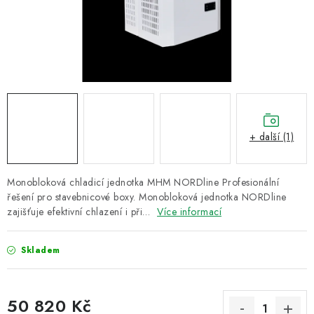
ZNAČKY
Recenze
Akce
Doprava a platba
Garance nejnižší ceny
Montáže spotřebičů
O nás
Kontakty
+ další (1)
Monobloková chladicí jednotka MHM NORDline Profesionální
řešení pro stavebnicové boxy. Monobloková jednotka NORDline
zajišťuje efektivní chlazení i při…
Více informací
Skladem
50 820 Kč