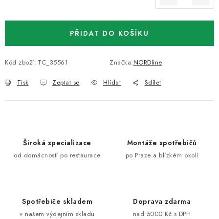
Měrná cena:
PŘIDAT DO KOŠÍKU
Kód zboží:
TC_35561
Značka:
NORDline
Tisk
Zeptat se
Hlídat
Sdílet
Široká specializace
Montáže spotřebičů
od domácností po restaurace
po Praze a blízkém okolí
Spotřebiče skladem
Doprava zdarma
v našem výdejním skladu
nad 5000 Kč s DPH