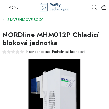
Přejít
Hleda
na
obsah
STAVEBNICOVÉ BOXY
DODAVATEL
NORDline MHM012P Chladicí
VESTAVNÉ SPOTŘEBIČE
bloková jednotka
VOLNĚ STOJÍCÍ SPOTŘEBIČE
Neohodnoceno
Podrobnosti hodnocení
DŘEZY A BATERIE
ODSAVAČE PAR
DRTIČE ODPADU
GASTRO