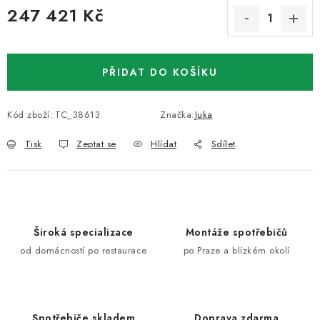
247 421 Kč
Měrná cena:
PŘIDAT DO KOŠÍKU
Kód zboží:
TC_38613
Značka:
Juka
Tisk
Zeptat se
Hlídat
Sdílet
Široká specializace
Montáže spotřebičů
od domácností po restaurace
po Praze a blízkém okolí
Spotřebiče skladem
Doprava zdarma