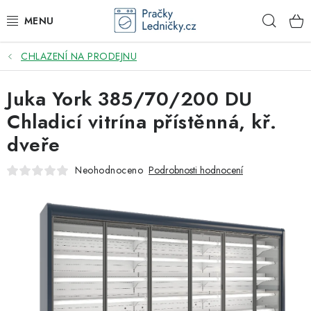
Přejít
Hleda
na
obsah
CHLAZENÍ NA PRODEJNU
DODAVATEL
Juka York 385/70/200 DU
VESTAVNÉ SPOTŘEBIČE
Chladicí vitrína přístěnná, kř.
VOLNĚ STOJÍCÍ SPOTŘEBIČE
dveře
DŘEZY A BATERIE
Neohodnoceno
Podrobnosti hodnocení
ODSAVAČE PAR
DRTIČE ODPADU
GASTRO