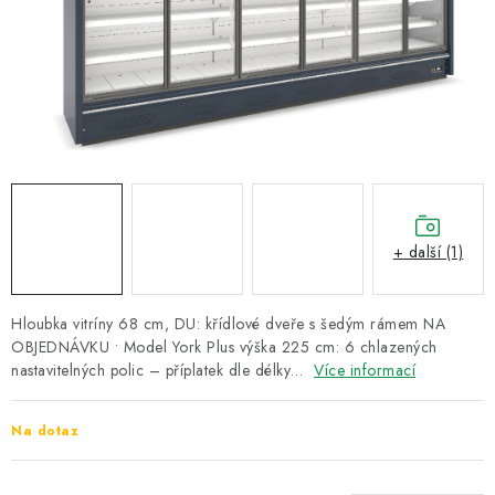
ZNAČKY
Recenze
Akce
Doprava a platba
Garance nejnižší ceny
Montáže spotřebičů
O nás
Kontakty
+ další (1)
Hloubka vitríny 68 cm, DU: křídlové dveře s šedým rámem NA
OBJEDNÁVKU • Model York Plus výška 225 cm: 6 chlazených
nastavitelných polic – příplatek dle délky…
Více informací
Na dotaz