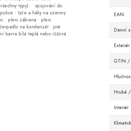
všechny typy): • spojování do
police • tyče a háky na uzeniny
EAN
c • plexi zábrana • plexi
erpadlo na kondenzát • jiné
Denní s
ní barva bílá teplá nebo růžová
Exteriér
GTIN /
Hlučnos
Hrubá /
Interiér
Klimatic