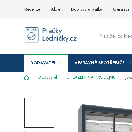
Přejít
Recenze
Akce
Doprava a platba
Garance n
na
obsah
DODAVATEL
VESTAVNÉ SPOTŘEBIČE
Domů
Dodavatel
CHLAZENÍ NA PRODEJNU
Juk