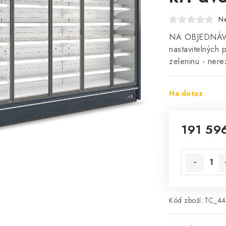
N
NA OBJEDNÁVKU
nastavitelných p
zeleninu - ner
Na dotaz
191 59
Měrná cena
Kód zboží:
TC_4