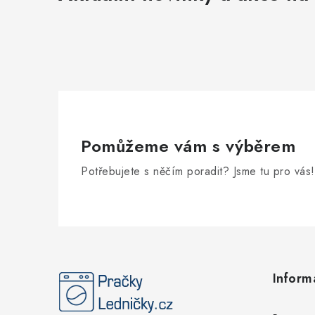
Pomůžeme vám s výběrem
Potřebujete s něčím poradit? Jsme tu pro vás!
Z
á
Inform
p