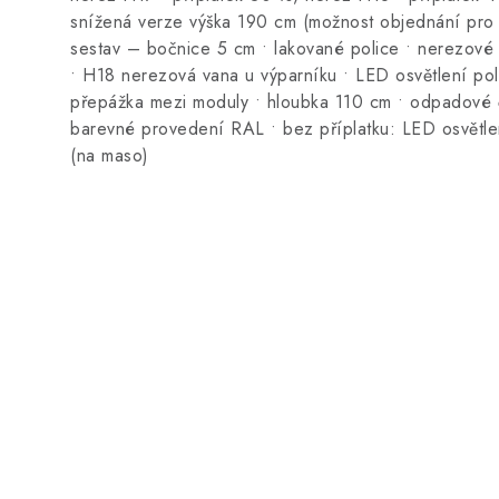
snížená verze výška 190 cm (možnost objednání pro 
sestav – bočnice 5 cm • lakované police • nerezové 
• H18 nerezová vana u výparníku • LED osvětlení poli
přepážka mezi moduly • hloubka 110 cm • odpadové č
barevné provedení RAL • bez příplatku: LED osvětle
(na maso)