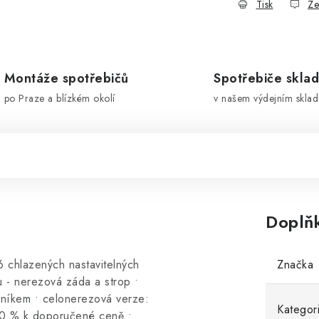
Tisk
Ze
Montáže spotřebičů
Spotřebiče skla
po Praze a blízkém okolí
v našem výdejním sklad
Doplň
chlazených nastavitelných
Značka
nu - nerezová záda a strop •
arníkem • celonerezová verze:
Kategor
 40 % k doporučené ceně •