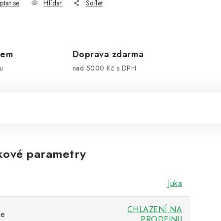
ptat se
Hlídat
Sdílet
dem
Doprava zdarma
u
nad 5000 Kč s DPH
kové parametry
Juka
CHLAZENÍ NA
ie
PRODEJNU