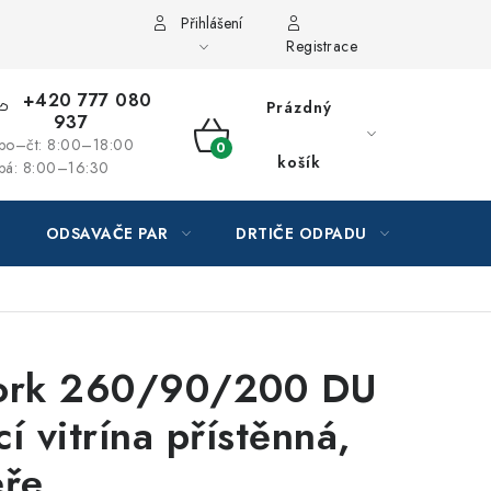
Přihlášení
Registrace
+420 777 080
Prázdný
937
po–čt: 8:00–18:00
NÁKUPNÍ
košík
pá: 8:00–16:30
KOŠÍK
ODSAVAČE PAR
DRTIČE ODPADU
GAST
York 260/90/200 DU
í vitrína přístěnná,
eře