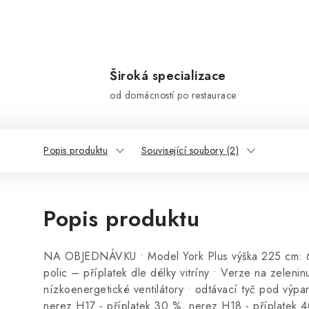
Široká specializace
od domácností po restaurace
Popis produktu
Související soubory (2)
Popis produktu
NA OBJEDNÁVKU • Model York Plus výška 225 cm: 6 
polic – příplatek dle délky vitríny • Verze na zeleni
nízkoenergetické ventilátory • odtávací tyč pod výp
nerez H17 - příplatek 30 %, nerez H18 - příplatek