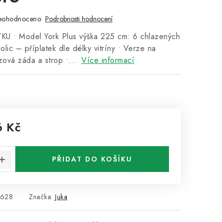
eohodnoceno
Podrobnosti hodnocení
 • Model York Plus výška 225 cm: 6 chlazených
olic – příplatek dle délky vitríny • Verze na
ezová záda a strop •…
Více informací
6 Kč
:
PŘIDAT DO KOŠÍKU
4628
Značka:
Juka