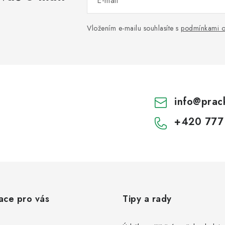
E-mail
Vložením e-mailu souhlasíte s
podmínkami o
info
@
prac
+420 777
ace pro vás
Tipy a rady