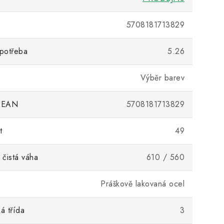
5708181713829
potřeba
5.26
Výběr barev
 EAN
5708181713829
t
49
 čistá váha
610 / 560
Práškově lakovaná ocel
ká třída
3