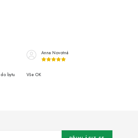
Anna Novotná
 do bytu
Vše OK