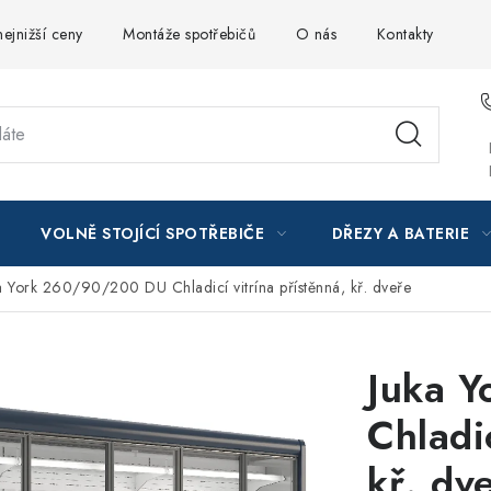
ejnižší ceny
Montáže spotřebičů
O nás
Kontakty
VOLNĚ STOJÍCÍ SPOTŘEBIČE
DŘEZY A BATERIE
a York 260/90/200 DU Chladicí vitrína přístěnná, kř. dveře
Juka 
Chladic
kř. dv