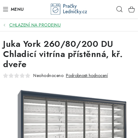
Přejít
Hleda
na
obsah
CHLAZENÍ NA PRODEJNU
DODAVATEL
Juka York 260/80/200 DU
VESTAVNÉ SPOTŘEBIČE
Chladicí vitrína přístěnná, kř.
VOLNĚ STOJÍCÍ SPOTŘEBIČE
dveře
DŘEZY A BATERIE
Neohodnoceno
Podrobnosti hodnocení
ODSAVAČE PAR
DRTIČE ODPADU
GASTRO