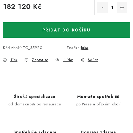
182 120 Kč
Měrná cena:
PŘIDAT DO KOŠÍKU
Kód zboží:
TC_35920
Značka:
Juka
Tisk
Zeptat se
Hlídat
Sdílet
Široká specializace
Montáže spotřebičů
od domácností po restaurace
po Praze a blízkém okolí
Spotřebiče skladem
Doprava zdarma