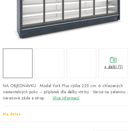
ZNAČKY
Recenze
Akce
Doprava a platba
Garance nejnižší ceny
Montáže spotřebičů
O nás
Kontakty
+ další (1)
NA OBJEDNÁVKU • Model York Plus výška 225 cm: 6 chlazených
nastavitelných polic – příplatek dle délky vitríny • Verze na zeleninu -
nerezová záda a strop •…
Více informací
Na dotaz