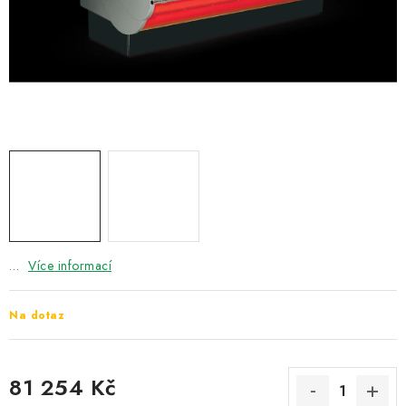
ZNAČKY
Recenze
Akce
Doprava a platba
Garance nejnižší ceny
Montáže spotřebičů
O nás
Kontakty
…
Více informací
Na dotaz
81 254 Kč