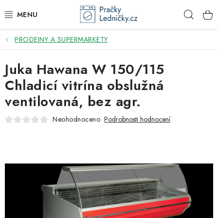
Přejít
Hleda
na
obsah
PRODEJNY A SUPERMARKETY
DODAVATEL
Juka Hawana W 150/115
VESTAVNÉ SPOTŘEBIČE
Chladicí vitrína obslužná
VOLNĚ STOJÍCÍ SPOTŘEBIČE
ventilovaná, bez agr.
DŘEZY A BATERIE
Neohodnoceno
Podrobnosti hodnocení
ODSAVAČE PAR
DRTIČE ODPADU
GASTRO