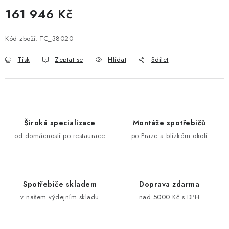
161 946 Kč
Měrná cena:
Kód zboží:
TC_38020
Tisk
Zeptat se
Hlídat
Sdílet
Široká specializace
Montáže spotřebičů
od domácností po restaurace
po Praze a blízkém okolí
Spotřebiče skladem
Doprava zdarma
v našem výdejním skladu
nad 5000 Kč s DPH