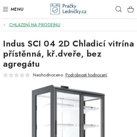
Přejít
Hleda
na
obsah
CHLAZENÍ NA PRODEJNU
DODAVATEL
Indus SCI 04 2D Chladicí vitrína
VESTAVNÉ SPOTŘEBIČE
přístěnná, kř.dveře, bez
VOLNĚ STOJÍCÍ SPOTŘEBIČE
agregátu
DŘEZY A BATERIE
Neohodnoceno
Podrobnosti hodnocení
ODSAVAČE PAR
DRTIČE ODPADU
GASTRO