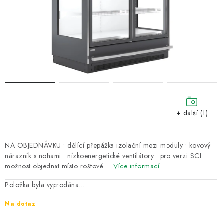
ZNAČKY
Recenze
Akce
Doprava a platba
Garance nejnižší ceny
Montáže spotřebičů
O nás
Kontakty
+ další (1)
NA OBJEDNÁVKU • dělící přepážka izolační mezi moduly • kovový
nárazník s nohami • nízkoenergetické ventilátory • pro verzi SCI
možnost objednat místo roštové…
Více informací
Položka byla vyprodána…
Na dotaz