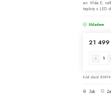
en. třída E; ce
teploty s LED 
Skladem
21 499
Měrná cena
Kód zboží:
83874
Tisk
Ze