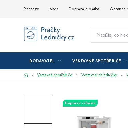
Přejít
Recenze
Akce
Doprava a platba
Garance n
na
obsah
DODAVATEL
VESTAVNÉ SPOTŘEBIČE
Domů
Vestavné spotřebiče
Vestavné chladničky
Doprava zdarma