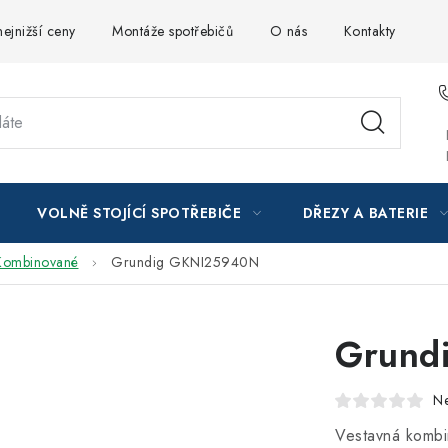
ejnižší ceny
Montáže spotřebičů
O nás
Kontakty
VOLNĚ STOJÍCÍ SPOTŘEBIČE
DŘEZY A BATERIE
Kombinované
Grundig GKNI25940N
Grund
N
Vestavná komb