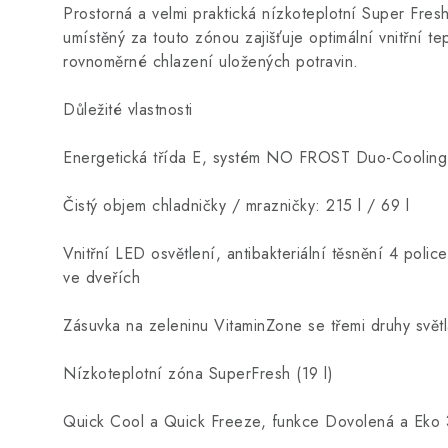
Prostorná a velmi praktická nízkoteplotní Super Fres
umístěný za touto zónou zajišťuje optimální vnitřní t
rovnoměrné chlazení uložených potravin.
Důležité vlastnosti
Energetická třída E, systém NO FROST Duo-Cooling
Čistý objem chladničky / mrazničky: 215 l / 69 l
Vnitřní LED osvětlení, antibakteriální těsnění 4 poli
ve dveřích
Zásuvka na zeleninu VitaminZone se třemi druhy světl
Nízkoteplotní zóna SuperFresh (19 l)
Quick Cool a Quick Freeze, funkce Dovolená a Eko 