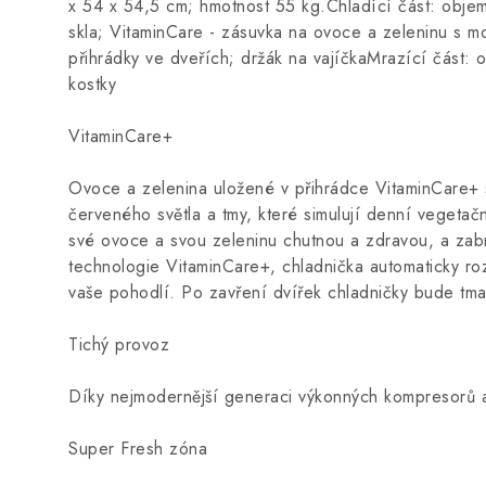
x 54 x 54,5 cm; hmotnost 55 kg.Chladící část: objem
skla; VitaminCare - zásuvka na ovoce a zeleninu s m
přihrádky ve dveřích; držák na vajíčkaMrazící část:
kostky
VitaminCare+
Ovoce a zelenina uložené v přihrádce VitaminCare+ 
červeného světla a tmy, které simulují denní vegetač
své ovoce a svou zeleninu chutnou a zdravou, a zab
technologie VitaminCare+, chladnička automaticky ro
vaše pohodlí. Po zavření dvířek chladničky bude tm
Tichý provoz
Díky nejmodernější generaci výkonných kompresorů a e
Super Fresh zóna