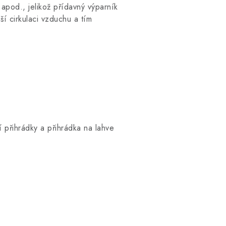
apod., jelikož přídavný výparník
ší cirkulaci vzduchu a tím
í přihrádky a přihrádka na lahve