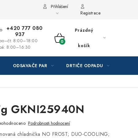
Přihlášení
Registrace
+420 777 080
Prázdný
937
po–čt: 8:00–18:00
NÁKUPNÍ
košík
pá: 8:00–16:30
KOŠÍK
ODSAVAČE PAR
DRTIČE ODPADU
GAST
ig GKNI25940N
eohodnoceno
Podrobnosti hodnocení
inovaná chladnička NO FROST; DUO-COOLING;