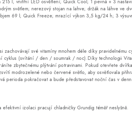
 215 l; vnitřní LED osvětlení; Quick Cool; 1 pevná + 3 nastav
odrým světlem; nerezový stojan na lahve; držák na láhve ve d
 objem 69 l; Quick Freeze; mrazící výkon 3,5 kg/24 h; 3 výsuv
si zachovávají své vitamíny mnohem déle díky pravidelnému cy
ní cyklus (svítání / den / soumrak / noc).Díky technologii V
ráníte zbytečnému plýtvání potravinami. Pokud otevřete dvířk
zsvítí modrozelené nebo červené světlo, aby osvětlovala přih
avá perioda pokračovat a bude představovat noční čas v denn
fektivní izolaci pracují chladničky Grundig téměř neslyšně.