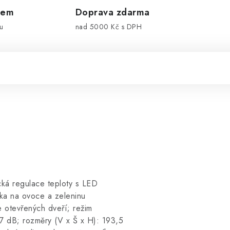
dem
Doprava zdarma
u
nad 5000 Kč s DPH
ká regulace teploty s LED
vka na ovoce a zeleninu
ce otevřených dveří; režim
7 dB; rozměry (V x Š x H): 193,5