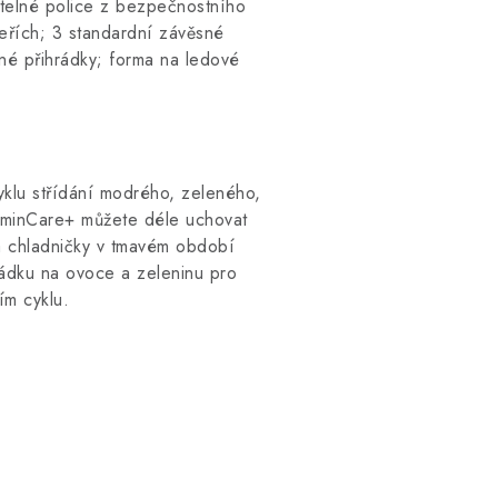
itelné police z bezpečnostního
veřích; 3 standardní závěsné
né přihrádky; forma na ledové
klu střídání modrého, zeleného,
itaminCare+ můžete déle uchovat
a chladničky v tmavém období
rádku na ovoce a zeleninu pro
ím cyklu.