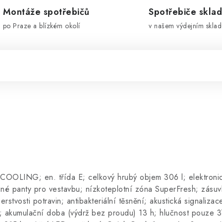
Montáže spotřebičů
Spotřebiče skla
po Praze a blízkém okolí
v našem výdejním sklad
OLING; en. třída E; celkový hrubý objem 306 l; elektronic
zné panty pro vestavbu; nízkoteplotní zóna SuperFresh; zásu
rstvosti potravin; antibakteriální těsnění; akustická signaliza
 akumulační doba (výdrž bez proudu) 13 h; hlučnost pouze 3