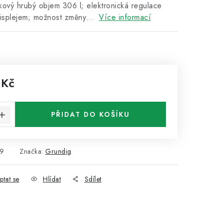
lkový hrubý objem 306 l; elektronická regulace
displejem; možnost změny…
Více informací
 Kč
:
PŘIDAT DO KOŠÍKU
9
Značka:
Grundig
ptat se
Hlídat
Sdílet