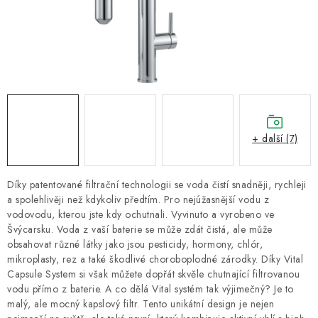
ZNAČKY
Recenze
Akce
Doprava a platba
Garance nejnižší ceny
Montáže spotřebičů
O nás
Kontakty
+ další (7)
Díky patentované filtrační technologii se voda čistí snadněji, rychleji
a spolehlivěji než kdykoliv předtím. Pro nejúžasnější vodu z
vodovodu, kterou jste kdy ochutnali. Vyvinuto a vyrobeno ve
Švýcarsku. Voda z vaší baterie se může zdát čistá, ale může
obsahovat různé látky jako jsou pesticidy, hormony, chlór,
mikroplasty, rez a také škodlivé choroboplodné zárodky. Díky Vital
Capsule System si však můžete dopřát skvěle chutnající filtrovanou
vodu přímo z baterie. A co dělá Vital systém tak výjimečný? Je to
malý, ale mocný kapslový filtr. Tento unikátní design je nejen