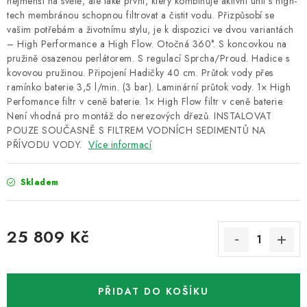
nejmenší na světě, ale také první, který kombinuje aktivní uhlí s high-
tech membránou schopnou filtrovat a čistit vodu. Přizpůsobí se
vašim potřebám a životnímu stylu, je k dispozici ve dvou variantách
– High Performance a High Flow. Otočná 360°. S koncovkou na
pružině osazenou perlátorem. S regulací Sprcha/Proud. Hadice s
kovovou pružinou. Připojení Hadičky 40 cm. Průtok vody přes
ramínko baterie 3,5 l/min. (3 bar). Laminární průtok vody. 1× High
Perfomance filtr v ceně baterie. 1× High Flow filtr v ceně baterie.
Není vhodná pro montáž do nerezových dřezů. INSTALOVAT
POUZE SOUČASNĚ S FILTREM VODNÍCH SEDIMENTŮ NA
PŘÍVODU VODY.
Více informací
Skladem
25 809 Kč
Měrná cena:
PŘIDAT DO KOŠÍKU