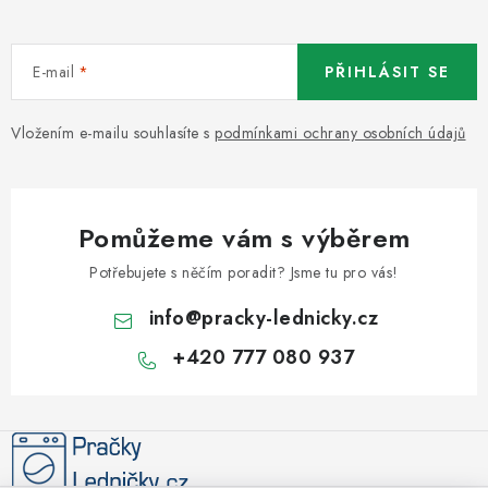
E-mail
PŘIHLÁSIT SE
Vložením e-mailu souhlasíte s
podmínkami ochrany osobních údajů
Pomůžeme vám s výběrem
Potřebujete s něčím poradit? Jsme tu pro vás!
info
@
pracky-lednicky.cz
+420 777 080 937
Z
á
p