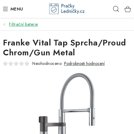
Přejít
Hleda
na
obsah
Filtrační baterie
DODAVATEL
Franke Vital Tap Sprcha/Proud
VESTAVNÉ SPOTŘEBIČE
Chrom/Gun Metal
VOLNĚ STOJÍCÍ SPOTŘEBIČE
Neohodnoceno
Podrobnosti hodnocení
DŘEZY A BATERIE
ODSAVAČE PAR
DRTIČE ODPADU
GASTRO