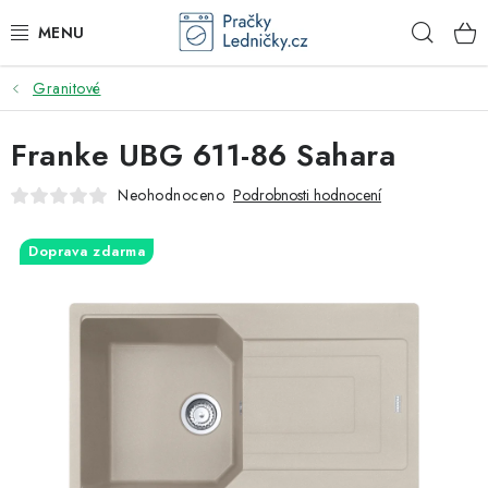
Přejít
Hleda
na
obsah
Granitové
DODAVATEL
Franke UBG 611-86 Sahara
VESTAVNÉ SPOTŘEBIČE
Neohodnoceno
Podrobnosti hodnocení
VOLNĚ STOJÍCÍ SPOTŘEBIČE
Doprava zdarma
DŘEZY A BATERIE
ODSAVAČE PAR
DRTIČE ODPADU
GASTRO