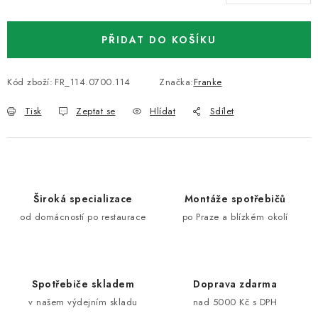
Měrná cena:
PŘIDAT DO KOŠÍKU
Kód zboží:
FR_114.0700.114
Značka:
Franke
Tisk
Zeptat se
Hlídat
Sdílet
Široká specializace
Montáže spotřebičů
od domácností po restaurace
po Praze a blízkém okolí
Spotřebiče skladem
Doprava zdarma
v našem výdejním skladu
nad 5000 Kč s DPH