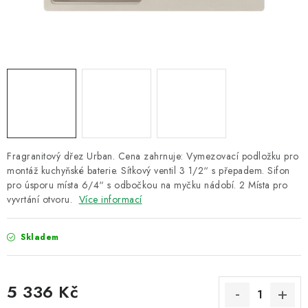
ZNAČKY
Recenze
Akce
Doprava a platba
Garance nejnižší ceny
Montáže spotřebičů
O nás
Kontakty
Fragranitový dřez Urban. Cena zahrnuje: Vymezovací podložku pro
montáž kuchyňské baterie. Sítkový ventil 3 1/2“ s přepadem. Sifon
pro úsporu místa 6/4“ s odbočkou na myčku nádobí. 2 Místa pro
vyvrtání otvoru.
Více informací
Skladem
5 336 Kč